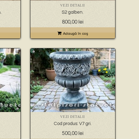
VEZI DETALII
.
S2 galben.
800,00
lei
Adaugă în coş
VEZI DETALII
Cod produs: V7 gri.
500,00
lei