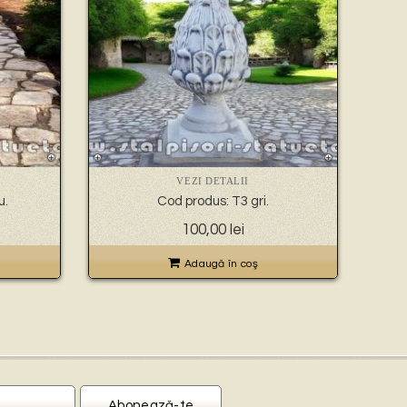
VEZI DETALII
u.
Cod produs: T3 gri.
100,00
lei
Adaugă în coş