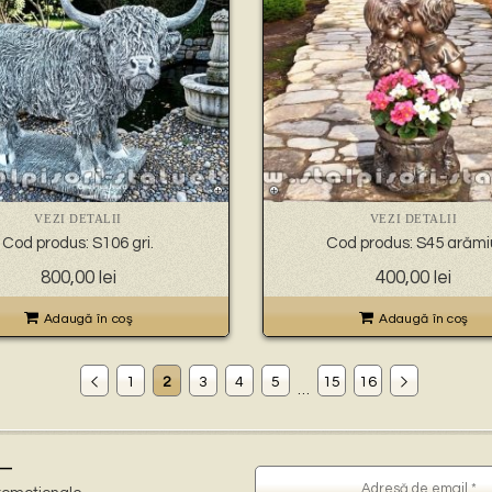
VEZI DETALII
VEZI DETALII
Cod produs: S106 gri.
Cod produs: S45 arămi
800,00
lei
400,00
lei
Adaugă în coş
Adaugă în coş
1
2
3
4
5
15
16
…
–