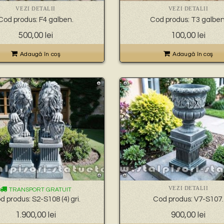
VEZI DETALII
VEZI DETALII
Cod produs: F4 galben.
Cod produs: T3 galben
500,00
lei
100,00
lei
Adaugă în coş
Adaugă în coş
VEZI DETALII
TRANSPORT GRATUIT
d produs: S2-S108 (4) gri.
Cod produs: V7-S107.
1.900,00
lei
900,00
lei