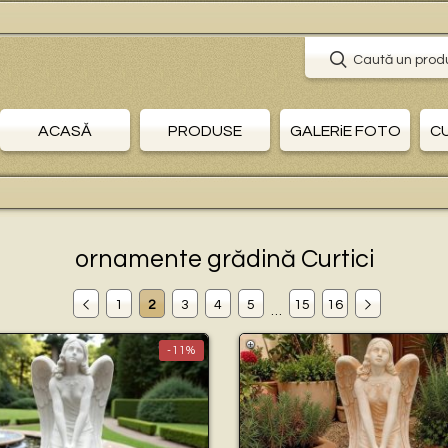
🛒
Caută un prod
ACASĂ
PRODUSE
GALERiE FOTO
C
ornamente grădină Curtici
1
2
3
4
5
15
16
…
-11%