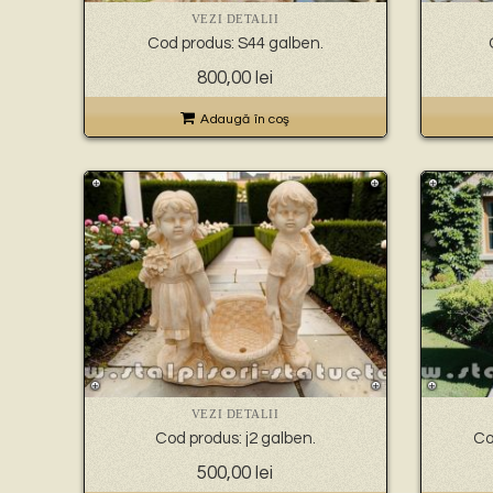
VEZI DETALII
Cod produs: S44 galben.
800,00
lei
Adaugă în coş
VEZI DETALII
Cod produs: j2 galben.
Co
500,00
lei