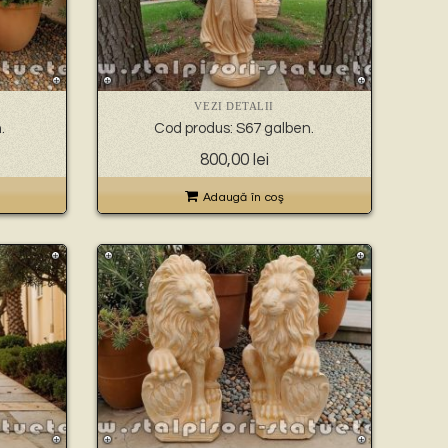
VEZI DETALII
.
Cod produs: S67 galben.
ul
800,00
lei
nt
:
Adaugă în coş
0 lei.