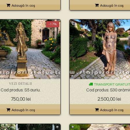
Adaugă în coş
Adaugă în coş
-17%
VEZI DETALII
TRANSPORT GRATUI
Cod produs: S5 auriu.
Cod produs: S30 arămi
Prețul
Prețul
750,00
lei
2.500,00
lei
inițial
curent
a
este:
Adaugă în coş
Adaugă în coş
fost:
750,00 lei.
900,00 lei.