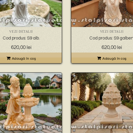
VEZI DETALII
VEZI DETALII
Cod produs: S9 alb.
Cod produs: S9 galben
Prețul
Prețul
Prețul
Preț
620,00
lei
620,00
lei
inițial
curent
inițial
cure
a
este:
a
este
Adaugă în coş
Adaugă în coş
fost:
620,00 lei.
fost:
620,0
700,00 lei.
700,00 lei.