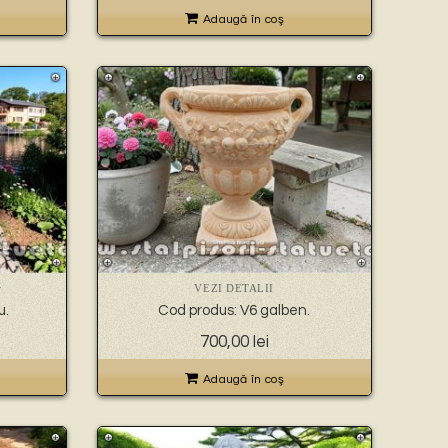
Adaugă în coş
VEZI DETALII
T
u.
Cod produs: V6 galben.
700,00
lei
Adaugă în coş