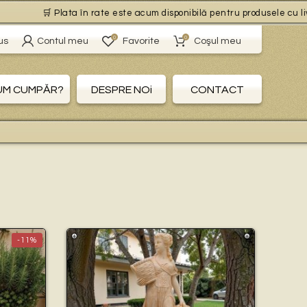
 Plata în rate este acum disponibilă pentru produsele cu livrare gratuit
0
0
us
Contul meu
Favorite
Coşul meu
UM CUMPĂR?
DESPRE NOi
CONTACT
-11%