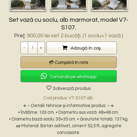
Set vază cu soclu, alb marmorat, model V7-
S107.
Preţ:
900,00
lei
set 2 bucăţi. (1 soclu+1 vază.)
Cantitate
Adaugă în coş
Comandă pe whatsapp
Salvează produs
Cod produs: V7-S107 alb.
🔹– Detalii tehnice și informative produs: –🔹
• Înălțime: 103 cm. • Diametru sus vază: 48×48 cm.
• Diametru bază soclu: 35×35 cm. • Greutate totală: 137 kg.
🧱 Material: Beton aditivat, ciment 52,5 R, agregate
concasate.