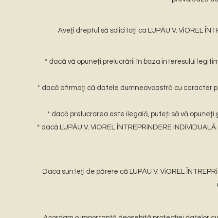
Aveţi dreptul să solicitaţi ca LUPĂU V. ViOREL 
* dacă vă opuneţi prelucrării în baza interesului l
* dacă afirmaţi că datele dumneavoastră cu caracter p
* dacă prelucrarea este ilegală, puteți să vă opuneţi 
* dacă LUPĂU V. ViOREL ÎNTREPRiNDERE iNDiViDUALĂ nu 
Daca sunteţi de părere că LUPĂU V. ViOREL ÎNTREPRi
Acordam o importanță deosebită protecţiei datelor cu c