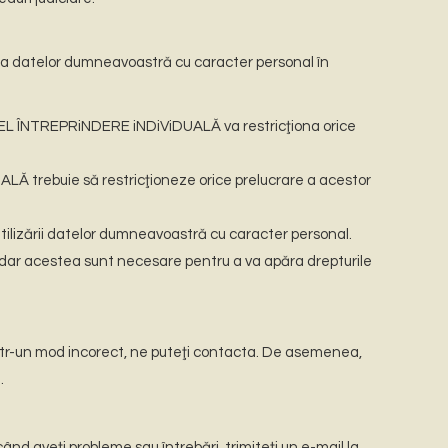
 a datelor dumneavoastră cu caracter personal în
OREL ÎNTREPRiNDERE iNDiViDUALĂ va restricţiona orice
Ă trebuie să restricţioneze orice prelucrare a acestor
.
 utilizării datelor dumneavoastră cu caracter personal.
ar acestea sunt necesare pentru a va apăra drepturile
r-un mod incorect, ne puteţi contacta. De asemenea,
.
nd aveţi probleme sau întrebări, trimiteţi un e-mail la