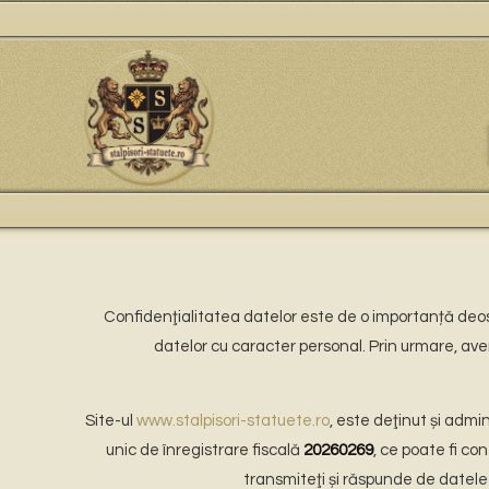
Confidenţialitatea datelor este de o importanță deo
datelor cu caracter personal. Prin urmare, ave
Site-ul
www.stalpisori-statuete.ro
, este deţinut și admi
unic de înregistrare fiscală
20260269
, ce poate fi co
transmiteţi și răspunde de datele 