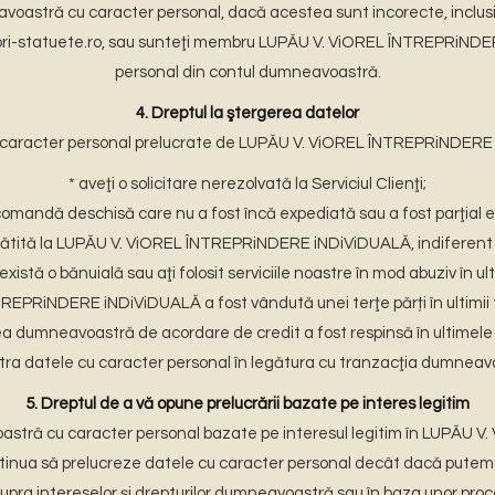
neavoastră cu caracter personal, dacă acestea sunt incorecte, inclu
sori-statuete.ro, sau sunteţi membru LUPĂU V. ViOREL ÎNTREPRiNDER
personal din contul dumneavoastră.
4. Dreptul la ştergerea datelor
cu caracter personal prelucrate de LUPĂU V. ViOREL ÎNTREPRiNDERE 
* aveţi o solicitare nerezolvată la Serviciul Clienţi;
 comandă deschisă care nu a fost încă expediată sau a fost parţial 
eplătită la LUPĂU V. ViOREL ÎNTREPRiNDERE iNDiViDUALĂ, indiferent
există o bănuială sau aţi folosit serviciile noastre în mod abuziv în ulti
REPRiNDERE iNDiViDUALĂ a fost vândută unei terţe părți în ultimii tre
ea dumneavoastră de acordare de credit a fost respinsă în ultimele tr
stra datele cu caracter personal în legătura cu tranzacţia dumneavo
5. Dreptul de a vă opune prelucrării bazate pe interes legitim
avoastră cu caracter personal bazate pe interesul legitim în LUP
nua să prelucreze datele cu caracter personal decât dacă putem d
pra intereselor și drepturilor dumneavoastră sau în baza unor proce