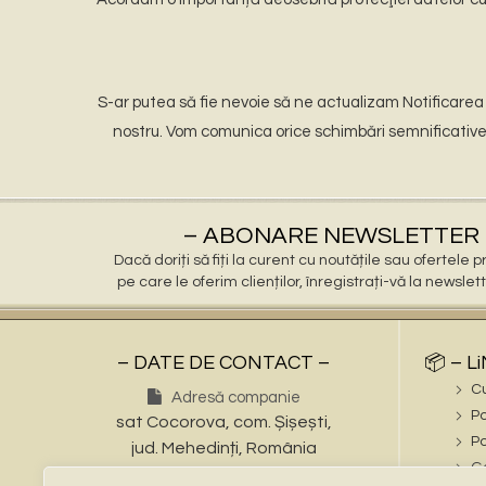
S-ar putea să fie nevoie să ne actualizam Notificarea 
nostru. Vom comunica orice schimbări semnificative a
– ABONARE NEWSLETTER 
Dacă doriți să fiți la curent cu noutățile sau ofertele
pe care le oferim clienților, înregistrați-vă la newslet
– DATE DE CONTACT –
📦 – L
C
Adresă companie
Po
sat Cocorova, com. Șișești,
Po
jud. Mehedinți, România
Ga
Numere de telefon