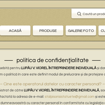
Caută un prod
ACASĂ
PRODUSE
GALERiE FOTO
C
politica de confidenţialitate
sebită pentru
LUPĂU V. ViOREL ÎNTREPRiNDERE iNDiViDUALĂ
și dor
m o politică în care este definit modul de prelucrare și de proteja
– Cine este operatorul datelor cu caracter personal? –
nistrat de către
LUPĂU V. ViOREL ÎNTREPRiNDERE iNDiViDUALĂ
, s
ntactată la adresa de e-mail:
stalpisorisistatuete@gmail.com
și est
dumneavoastră cu caracter personal în conformitate cu legislaţia ap