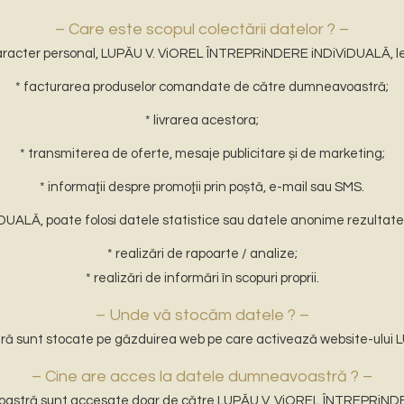
– Care este scopul colectării datelor ? –
aracter personal, LUPĂU V. ViOREL ÎNTREPRiNDERE iNDiViDUALĂ, le p
* facturarea produselor comandate de către dumneavoastră;
* livrarea acestora;
* transmiterea de oferte, mesaje publicitare și de marketing;
* informaţii despre promoţii prin poștă, e-mail sau SMS.
Ă, poate folosi datele statistice sau datele anonime rezultate în
* realizări de rapoarte / analize;
* realizări de informări în scopuri proprii.
– Unde vă stocăm datele ? –
tră sunt stocate pe găzduirea web pe care activează website-ulu
– Cine are acces la datele dumneavoastră ? –
astră sunt accesate doar de către LUPĂU V. ViOREL ÎNTREPRiND