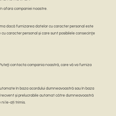
în afara companiei noastre.
orma dacă furnizarea datelor cu caracter personal este
cu caracter personal și care sunt posibilele consecinţe
. Puteţi contacta compania noastră, care vă va furniza
automate în baza acordului dumneavoastră sau în baza
od frecvent și prelucrabile automat către dumneavoastră
i le-ați trimis.