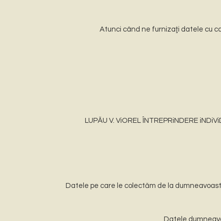
Atunci când ne furnizaţi datele cu c
LUPĂU V. ViOREL ÎNTREPRiNDERE iNDiViDUAL
Datele pe care le colectăm de la dumneavoas
Datele dumneavo