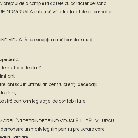
siv dreptul de a completa datele cu caracter personal
E iNDiViDUALĂ puteţi să vă editați datele cu caracter
iNDiViDUALĂ cu excepţia următoarelor situaţii:
expediată;
 de metoda de plată;
mii ani;
i ani sau în ultimul an pentru clienţii decedaţi;
ei luni;
astră conform legislaţiei de contabilitate.
ĂU V. ViOREL ÎNTREPRiNDERE iNDiViDUALĂ. LUPĂU V. LUPĂU
emonstra un motiv legitim pentru prelucrare care
duri judiciare.