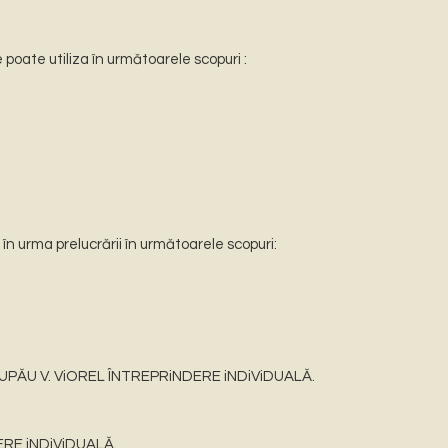
oate utiliza în următoarele scopuri :
 urma prelucrării în următoarele scopuri:
i LUPĂU V. ViOREL ÎNTREPRiNDERE iNDiViDUALĂ.
ERE iNDiViDUALĂ.