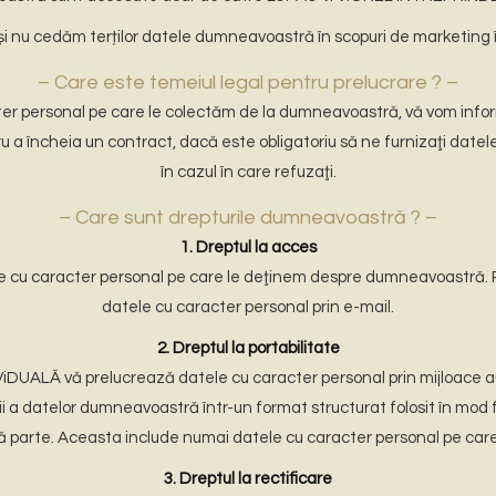
i nu cedăm terților datele dumneavoastră în scopuri de marketing 
– Care este temeiul legal pentru prelucrare ? –
cter personal pe care le colectăm de la dumneavoastră, vă vom inf
 încheia un contract, dacă este obligatoriu să ne furnizaţi datele 
în cazul în care refuzaţi.
– Care sunt drepturile dumneavoastră ? –
1. Dreptul la acces
datele cu caracter personal pe care le deţinem despre dumneavoastră
datele cu caracter personal prin e-mail.
2. Dreptul la portabilitate
iDUALĂ vă prelucrează datele cu caracter personal prin mijloace 
copii a datelor dumneavoastră într-un format structurat folosit în m
ă parte. Aceasta include numai datele cu caracter personal pe care n
3. Dreptul la rectificare