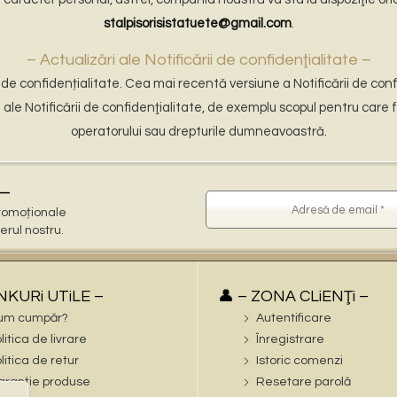
stalpisorisistatuete@gmail.com
.
– Actualizări ale Notificării de confidenţialitate –
de confidențialitate. Cea mai recentă versiune a Notificării de conf
le Notificării de confidenţialitate, de exemplu scopul pentru care 
operatorului sau drepturile dumneavoastră.
–
 promoționale
terul nostru.
iNKURi UTiLE –
👤 – ZONA CLiENŢi –
um cumpăr?
Autentificare
litica de livrare
Înregistrare
litica de retur
Istoric comenzi
ranție produse
Resetare parolă