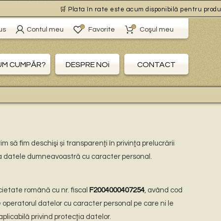
🛒 Plata în rate este acum disponibilă pentru produsele cu 
0
0
us
Contul meu
Favorite
Coşul meu
UM CUMPĂR?
DESPRE NOi
CONTACT
im să fim deschişi și transparenţi în privinţa prelucrării
re a datele dumneavoastră cu caracter personal.
ocietate română cu nr. fiscal
F2004000407254
, având cod
e operatorul datelor cu caracter personal pe care ni le
licabilă privind protecţia datelor.