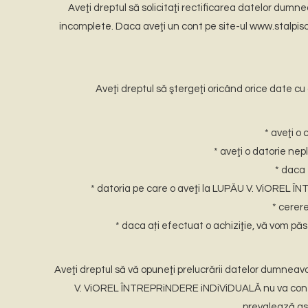
Aveţi dreptul să solicitaţi rectificarea datelor dum
incomplete. Daca aveţi un cont pe site-ul www.stalpi
Aveţi dreptul să ştergeţi oricând orice date 
* aveţi o
* aveţi o datorie n
* daca 
* datoria pe care o aveţi la LUPĂU V. ViOREL ÎNT
* cerer
* daca ați efectuat o achiziţie, vă vom pă
Aveţi dreptul să vă opuneţi prelucrării datelor dumne
V. ViOREL ÎNTREPRiNDERE iNDiViDUALĂ nu va conti
prevalează asu