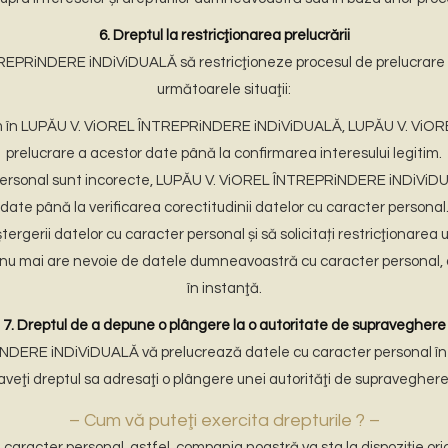
6. Dreptul la restricţionarea prelucrării
ÎNTREPRiNDERE iNDiViDUALĂ să restricţioneze procesul de prelucrare
următoarele situaţii:
egitim în LUPĂU V. ViOREL ÎNTREPRiNDERE iNDiViDUALĂ, LUPĂU V. Vi
prelucrare a acestor date până la confirmarea interesului legitim.
ersonal sunt incorecte, LUPĂU V. ViOREL ÎNTREPRiNDERE iNDiViDUAL
date până la verificarea corectitudinii datelor cu caracter personal
ştergerii datelor cu caracter personal și să solicitați restricţionarea
mai are nevoie de datele dumneavoastră cu caracter personal, d
în instanţă.
7. Dreptul de a depune o plângere la o autoritate de supraveghere
NDERE iNDiViDUALĂ vă prelucrează datele cu caracter personal înt
aveţi dreptul sa adresaţi o plângere unei autorităţi de supraveghere
– Cum vă puteţi exercita drepturile ? –
aracter personal, astfel, compania noastră va sta la dispoziţie oricâ