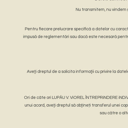
Nu transmitem, nu vindem ș
Pentru fiecare prelucrare specifică a datelor cu cara
impusă de reglementări sau dacă este necesară pentru a
Aveţi dreptul de a solicita informaţii cu privire la 
Ori de câte ori LUPĂU V. ViOREL ÎNTREPRiNDERE iNDiV
unui acord, aveţi dreptul să obţineți transferul unei 
sau către o alt