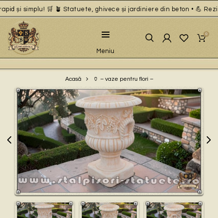
pid și simplu! 🛒 🪴 Statuete, ghivece și jardiniere din beton • 💪 Rezi
0
Meniu
🏺 – vaze pentru flori –
Acasă
Play