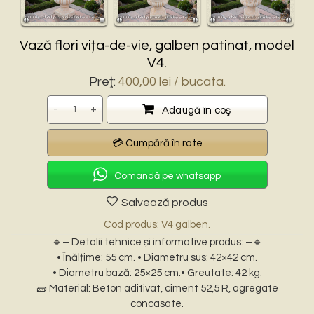
Vază flori vița-de-vie, galben patinat, model
V4.
Preţ:
400,00
lei
/ bucata.
Cantitate
Adaugă în coş
Comandă pe whatsapp
Salvează produs
Cod produs: V4 galben.
🔹– Detalii tehnice și informative produs: –🔹
• Înălțime: 55 cm. • Diametru sus: 42×42 cm.
• Diametru bază: 25×25 cm.• Greutate: 42 kg.
🧱 Material: Beton aditivat, ciment 52,5 R, agregate
concasate.