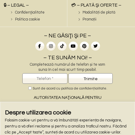
🔒 – LEGAL –
💳 – PLATĂ Şi OFERTE –
Confidenţialitate
Modalități de plată
Politica cookie
Promoții
– NE GĂSiŢi Şi PE –
– TE SUNĂM NOi! –
Completează numărul de telefon și te vom
suna în cel mai scurt timp posibil.
Sunt de acord cu
politica de confidențialitate
.
AUTORiTATEA NAŢiONALĂ PENTRU
PROTECŢiA CONSUMATORiLOR
Despre utilizarea cookie
Folosim cookie-uri pentru a vă îmbunătăți experiența de navigare,
– PLĂŢi ONLiNE –
pentru a vă oferi reclame și pentru a analiza traficul nostru. Făcând
clic pe „Accept toate”, sunteți de acord cu utilizarea cookie-urilor.