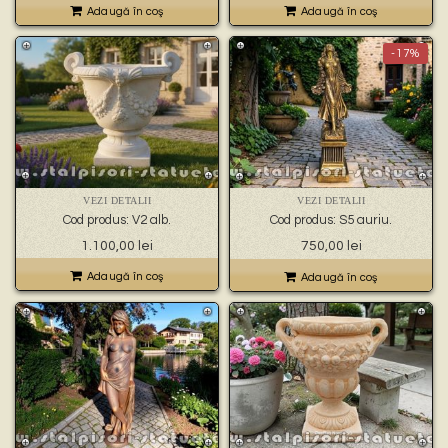
Adaugă în coş
Adaugă în coş
-17%
VEZI DETALII
VEZI DETALII
Cod produs: V2 alb.
Cod produs: S5 auriu.
Prețul
Prețul
1.100,00
lei
750,00
lei
inițial
curent
a
este:
Adaugă în coş
Adaugă în coş
fost:
750,00 lei.
900,00 lei.