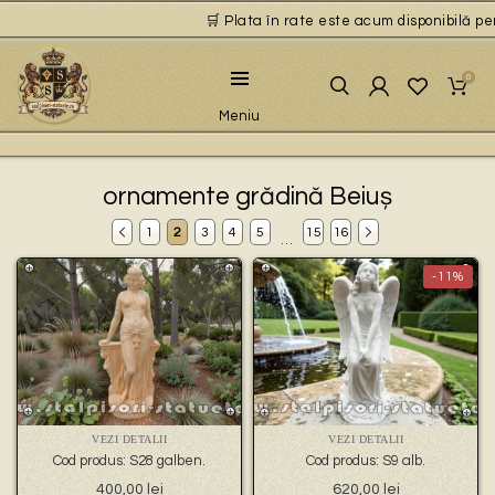
🛒 Plata în rate este acum disponibilă pentru 
0
Meniu
ornamente grădină Beiuș
1
2
3
4
5
15
16
…
-11%
VEZI DETALII
VEZI DETALII
Cod produs: S28 galben.
Cod produs: S9 alb.
Prețul
Prețul
400,00
lei
620,00
lei