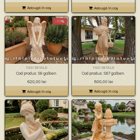
inițial
curent
a
este:
Adaugă în coş
Adaugă în coş
fost:
620,00 lei.
700,00 lei.
-11%
VEZI DETALII
VEZI DETALII
Cod produs: S9 galben.
Cod produs: S67 galben.
Prețul
Prețul
620,00
lei
800,00
lei
inițial
curent
a
este:
Adaugă în coş
Adaugă în coş
fost:
620,00 lei.
700,00 lei.