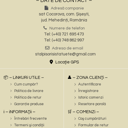
– DATE DE CONTACT –
Adresă companie
sat Cocorova, com. Șișești,
jud. Mehedinți, România
Numere de telefon
Tel: (+40) 721 695 473
Tel: (+40) 748 862 997
Adresa de email
stalpisorisistatuete@gmail.com
Locaţie GPS
📦 – LiNKURi UTiLE –
👤 – ZONA CLiENŢi –
Cum cumpăr?
Autentificare
Politica de livrare
Înregistrare
Politica de retur
Istoric comenzi
Garanție produse
Resetare parolă
ℹ️ – iNFORMAŢii –
🛒 – COMENZi –
Întrebări frecvente
Coş cumpărături
Termeni şi condiţii
Formular de retur