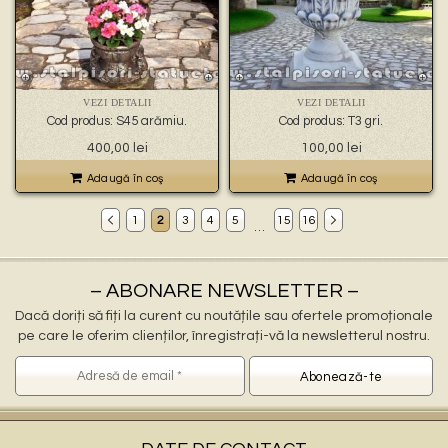
VEZI DETALII
VEZI DETALII
Cod produs: S45 arămiu.
Cod produs: T3 gri.
400,00
lei
100,00
lei
Adaugă în coş
Adaugă în coş
1
2
3
4
5
15
16
…
Decoratiuni gradina Beiuș
ornamente gradina Beiuș, stalpisori Beiuș, popi Beiuș, balustri Beiuș, fantani arteziene Beiuș, statuete decorative Beiuș, statuete ingerasi Beiuș, jardiniere Beiuș, vaze Beiuș, pitici Beiuș, statuete leu Beiuș, cismele apa curenta Beiuș, statuete vulturi Beiuș, ornamente de beton Beiuș, decoratiuni gradini Beiuș
ornamente pentru gradina in Beiuș
statuete si stalpisori gradina Beiuș
– ABONARE NEWSLETTER –
Dacă doriți să fiți la curent cu noutățile sau ofertele promoționale
pe care le oferim clienților, înregistrați-vă la newsletterul nostru.