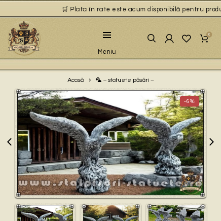
🛒 Plata în rate este acum disponibilă pentru produse
0
Meniu
🦜 – statuete păsări –
Acasă
-6%
Play