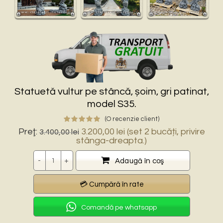
Statuetă vultur pe stâncă, șoim, gri patinat,
model S35.
(O recenzie client)
Prețul
Prețul
Preţ:
3.200,00
lei
(set 2 bucăți, privire
3.400,00
lei
inițial
curent
stânga-dreapta.)
a
este:
Cantitate
fost:
3.200,00 lei.
Adaugă în coş
3.400,00 lei.
Comandă pe whatsapp