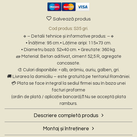
Salvează produs
Cod produs: S35 gri.
🔹– Detalii tehnice și informative produs: –🔹
• Înălțime: 95 cm.• Lățime aripi: 115×73 cm.
• Diametru bază: 52×40 cm. • Greutate: 360 kg.
🧱 Material: Beton aditivat, ciment 52,5 R, agregate
concasate.
🎨 Culori disponibile: ▫️ alb, arămiu, auriu, galben, gri.
🚚 Livrarea la domiciliu – este gratuită pe teritoriul României.
💳 Plata se face integral la sediul firmei sau în baza unei
facturi proforme
(ordin de plată / aplicație bancară).❗ Nu se acceptă plata
ramburs.
Descriere completă produs
📦 – Descriere scurtă: –
Montaj și întreținere
Statueta vultur pe stâncă din beton patinat este o alegere
🔧❄️- Montaj și întreținere pe timp de iarnă: –
impresionantă pentru orice spațiu exterior care își dorește un