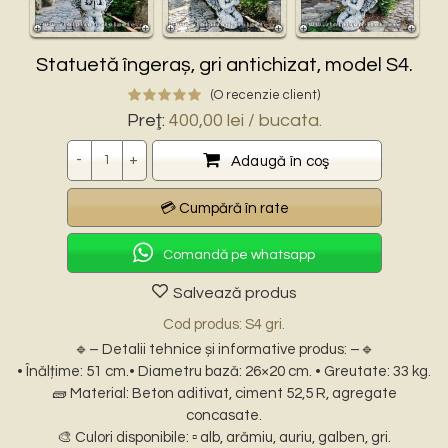
Statuetă îngeraș, gri antichizat, model S4.
(O recenzie client)
Preţ:
400,00
lei
/ bucata.
Cantitate
Adaugă în coş
Comandă pe whatsapp
Salvează produs
Cod produs: S4 gri.
🔹– Detalii tehnice și informative produs: –🔹
• Înălțime: 51 cm.• Diametru bază: 26×20 cm. • Greutate: 33 kg.
🧱 Material: Beton aditivat, ciment 52,5 R, agregate
concasate.
🎨 Culori disponibile: ▫️ alb, arămiu, auriu, galben, gri.