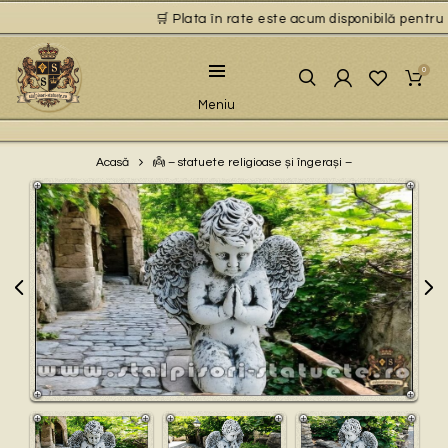
🛒 Plata în rate este acum disponibilă pentru pr
0
Meniu
👼 – statuete religioase și îngerași –
Acasă