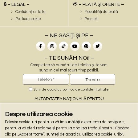
🔒 – LEGAL –
💳 – PLATĂ Şi OFERTE –
Confidenţialitate
Modalități de plată
Politica cookie
Promoții
– NE GĂSiŢi Şi PE –
– TE SUNĂM NOi! –
Completează numărul de telefon și te vom
suna în cel mai scurt timp posibil.
Sunt de acord cu
politica de confidențialitate
.
AUTORiTATEA NAŢiONALĂ PENTRU
PROTECŢiA CONSUMATORiLOR
Despre utilizarea cookie
Folosim cookie-uri pentru a vă îmbunătăți experiența de navigare,
– PLĂŢi ONLiNE –
pentru a vă oferi reclame și pentru a analiza traficul nostru. Făcând
clic pe „Accept toate”, sunteți de acord cu utilizarea cookie-urilor.