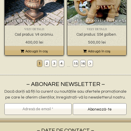
VEZI DETALII
VEZI DETALII
Cod produs: V4 arămiu.
Cod produs: S54 galben.
400,00
lei
500,00
lei
Adaugă în coş
Adaugă în coş
1
2
3
4
15
16
…
Decoratiuni gradina Videle
ornamente gradina Videle, stalpisori Videle, popi Videle, balustri Videle, fantani arteziene Videle, statuete decorative Videle, statuete ingerasi Videle, jardiniere Videle, vaze Videle, pitici Videle, statuete leu Videle, cismele apa curenta Videle, statuete vulturi Videle, ornamente de beton Videle, decoratiuni gradini Videle
ornamente pentru gradina in Videle
statuete si stalpisori gradina Videle
– ABONARE NEWSLETTER –
Dacă doriți să fiți la curent cu noutățile sau ofertele promoționale
pe care le oferim clienților, înregistrați-vă la newsletterul nostru.
– DATE DE CONTACT –