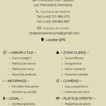
sat Cocorova, com. Șișești,
jud. Mehedinți, România
Numere de telefon
Tel: (+40) 721 695 473
Tel: (+40) 748 862 997
Adresa de email
stalpisorisistatuete@gmail.com
Locaţie GPS
📦 – LiNKURi UTiLE –
👤 – ZONA CLiENŢi –
Cum cumpăr?
Autentificare
Politica de livrare
Înregistrare
Politica de retur
Istoric comenzi
Garanție produse
Resetare parolă
ℹ️ – iNFORMAŢii –
🛒 – COMENZi –
Întrebări frecvente
Coş cumpărături
Termeni şi condiţii
Formular de retur
🔒 – LEGAL –
💳 – PLATĂ Şi OFERTE –
Confidenţialitate
Modalități de plată