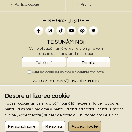
Politica cookie
Promoții
– NE GĂSiŢi Şi PE –
– TE SUNĂM NOi! –
Completează numărul de telefon și te vom
suna în cel mai scurt timp posibil.
Sunt de acord cu
politica de confidențialitate
.
AUTORiTATEA NAŢiONALĂ PENTRU
PROTECŢiA CONSUMATORiLOR
Despre utilizarea cookie
Folosim cookie-uri pentru a vă îmbunătăți experiența de navigare,
– PLĂŢi ONLiNE –
pentru a vă oferi reclame și pentru a analiza traficul nostru. Făcând
clic pe „Accept toate”, sunteți de acord cu utilizarea cookie-urilor.
Personalizare
Resping
Accept toate