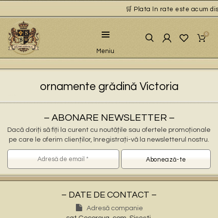
🛒 Plata în rate este acum disp
0
Meniu
ornamente grădină Victoria
Decoratiuni gradina Victoria
ornamente gradina Victoria, stalpisori Victoria, popi Victoria, balustri Victoria, fantani arteziene Victoria, statuete decorative Victoria, statuete ingerasi Victoria, jardiniere Victoria, vaze Victoria, pitici Victoria, statuete leu Victoria, cismele apa curenta Victoria, statuete vulturi Victoria, ornamente de beton Victoria, decoratiuni gradini Victoria
ornamente pentru gradina in Victoria
statuete si stalpisori gradina Victoria
– ABONARE NEWSLETTER –
Dacă doriți să fiți la curent cu noutățile sau ofertele promoționale
pe care le oferim clienților, înregistrați-vă la newsletterul nostru.
– DATE DE CONTACT –
Adresă companie