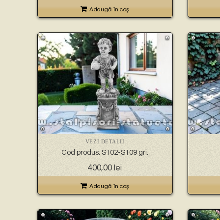
Adaugă în coş
VEZI DETALII
Cod produs: S102-S109 gri.
400,00
lei
Adaugă în coş