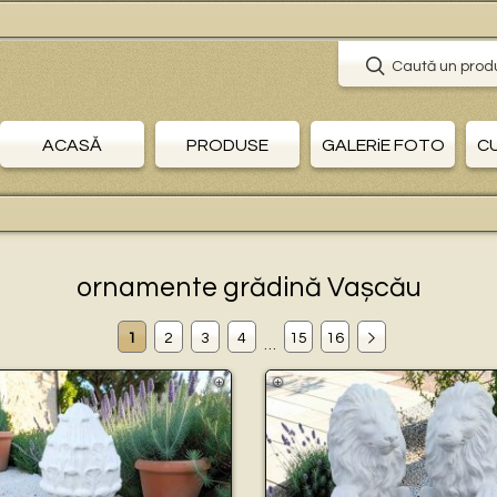
🛒 P
Caută un prod
ACASĂ
PRODUSE
GALERiE FOTO
C
ornamente grădină Vașcău
1
2
3
4
15
16
…