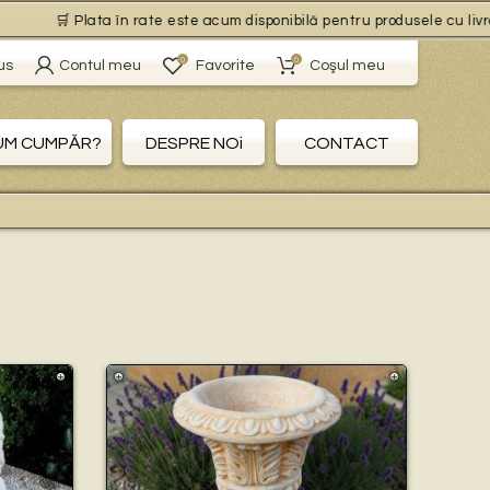
lata în rate este acum disponibilă pentru produsele cu livrare gratuită,
0
0
us
Contul meu
Favorite
Coşul meu
UM CUMPĂR?
DESPRE NOi
CONTACT