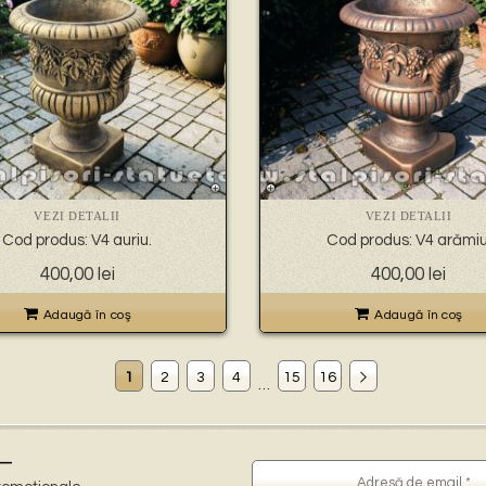
VEZI DETALII
VEZI DETALII
Cod produs: V4 auriu.
Cod produs: V4 arămiu
400,00
lei
400,00
lei
Adaugă în coş
Adaugă în coş
1
2
3
4
15
16
…
–