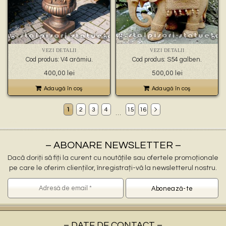
VEZI DETALII
VEZI DETALII
Cod produs: V4 arămiu.
Cod produs: S54 galben.
400,00
lei
500,00
lei
Adaugă în coş
Adaugă în coş
1
2
3
4
15
16
…
Decoratiuni gradina Urziceni
ornamente gradina Urziceni, stalpisori Urziceni, popi Urziceni, balustri Urziceni, fantani arteziene Urziceni, statuete decorative Urziceni, statuete ingerasi Urziceni, jardiniere Urziceni, vaze Urziceni, pitici Urziceni, statuete leu Urziceni, cismele apa curenta Urziceni, statuete vulturi Urziceni, ornamente de beton Urziceni, decoratiuni gradini Urziceni
ornamente pentru gradina in Urziceni
statuete si stalpisori gradina Urziceni
– ABONARE NEWSLETTER –
Dacă doriți să fiți la curent cu noutățile sau ofertele promoționale
pe care le oferim clienților, înregistrați-vă la newsletterul nostru.
– DATE DE CONTACT –