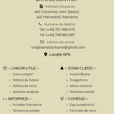
Adresă companie
sat Cocorova, com. Șișești,
jud. Mehedinți, România
Numere de telefon
Tel: (+40) 721 695 473
Tel: (+40) 748 862 997
Adresa de email
stalpisorisistatuete@gmail.com
Locaţie GPS
📦 – LiNKURi UTiLE –
👤 – ZONA CLiENŢi –
Cum cumpăr?
Autentificare
Politica de livrare
Înregistrare
Politica de retur
Istoric comenzi
Garanție produse
Resetare parolă
ℹ️ – iNFORMAŢii –
🛒 – COMENZi –
Întrebări frecvente
Coş cumpărături
Termeni şi condiţii
Formular de retur