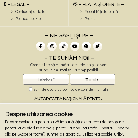
🔒 – LEGAL –
💳 – PLATĂ Şi OFERTE –
Confidenţialitate
Modalități de plată
Politica cookie
Promoții
– NE GĂSiŢi Şi PE –
– TE SUNĂM NOi! –
Completează numărul de telefon și te vom
suna în cel mai scurt timp posibil.
Sunt de acord cu
politica de confidențialitate
.
AUTORiTATEA NAŢiONALĂ PENTRU
PROTECŢiA CONSUMATORiLOR
Despre utilizarea cookie
Folosim cookie-uri pentru a vă îmbunătăți experiența de navigare,
– PLĂŢi ONLiNE –
pentru a vă oferi reclame și pentru a analiza traficul nostru. Făcând
clic pe „Accept toate”, sunteți de acord cu utilizarea cookie-urilor.