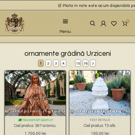
🛒 Plata în rate este acum disponibilă pentru
0
Meniu
ornamente grădină Urziceni
1
2
3
4
15
16
…
VEZI DETALII
TRANSPORT GRATUIT
Cod produs: S97 arămiu.
Cod produs: T3 alb.
1.700,00
lei
100,00
lei