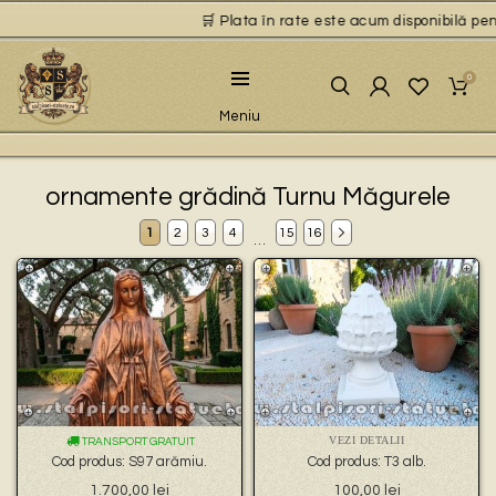
🛒 Plata în rate este acum disponibilă pentru p
0
Meniu
ornamente grădină Turnu Măgurele
1
2
3
4
15
16
…
VEZI DETALII
TRANSPORT GRATUIT
Cod produs: S97 arămiu.
Cod produs: T3 alb.
1.700,00
lei
100,00
lei