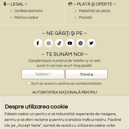
🔒 – LEGAL –
💳 – PLATĂ Şi OFERTE –
Confidenţialitate
Modalități de plată
Politica cookie
Promoții
– NE GĂSiŢi Şi PE –
– TE SUNĂM NOi! –
Completează numărul de telefon și te vom
suna în cel mai scurt timp posibil.
Sunt de acord cu
politica de confidențialitate
.
AUTORiTATEA NAŢiONALĂ PENTRU
PROTECŢiA CONSUMATORiLOR
Despre utilizarea cookie
Folosim cookie-uri pentru a vă îmbunătăți experiența de navigare,
– PLĂŢi ONLiNE –
pentru a vă oferi reclame și pentru a analiza traficul nostru. Făcând
clic pe „Accept toate”, sunteți de acord cu utilizarea cookie-urilor.