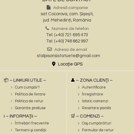
Adresă companie
sat Cocorova, com. Șișești,
jud. Mehedinți, România
Numere de telefon
Tel: (+40) 721 695 473
Tel: (+40) 748 862 997
Adresa de email
stalpisorisistatuete@gmail.com
Locaţie GPS
📦 – LiNKURi UTiLE –
👤 – ZONA CLiENŢi –
Cum cumpăr?
Autentificare
Politica de livrare
Înregistrare
Politica de retur
Istoric comenzi
Garanție produse
Resetare parolă
ℹ️ – iNFORMAŢii –
🛒 – COMENZi –
Întrebări frecvente
Coş cumpărături
Termeni şi condiţii
Formular de retur