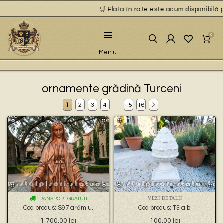
🛒 Plata în rate este acum disponibilă pentr
0
Meniu
ornamente grădină Turceni
1
2
3
4
15
16
…
VEZI DETALII
TRANSPORT GRATUIT
Cod produs: S97 arămiu.
Cod produs: T3 alb.
1.700,00
lei
100,00
lei