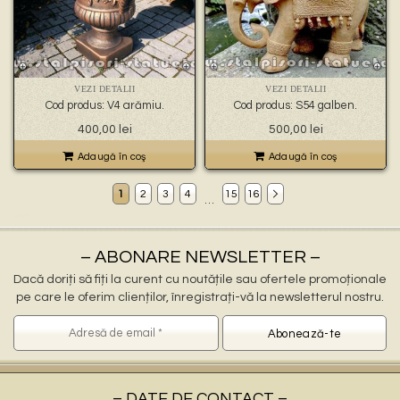
VEZI DETALII
VEZI DETALII
Cod produs: V4 arămiu.
Cod produs: S54 galben.
400,00
lei
500,00
lei
Adaugă în coş
Adaugă în coş
1
2
3
4
15
16
…
Decoratiuni gradina Turceni
ornamente gradina Turceni, stalpisori Turceni, popi Turceni, balustri Turceni, fantani arteziene Turceni, statuete decorative Turceni, statuete ingerasi Turceni, jardiniere Turceni, vaze Turceni, pitici Turceni, statuete leu Turceni, cismele apa curenta Turceni, statuete vulturi Turceni, ornamente de beton Turceni, decoratiuni gradini Turceni
ornamente pentru gradina in Turceni
statuete si stalpisori gradina Turceni
– ABONARE NEWSLETTER –
Dacă doriți să fiți la curent cu noutățile sau ofertele promoționale
pe care le oferim clienților, înregistrați-vă la newsletterul nostru.
– DATE DE CONTACT –