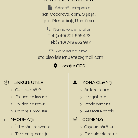
Adresă companie
sat Cocorova, com. Șișești,
jud. Mehedinți, România
Numere de telefon
Tel: (+40) 721 695 473
Tel: (+40) 748 862 997
Adresa de email
stalpisorisistatuete@gmail.com
Locaţie GPS
📦 – LiNKURi UTiLE –
👤 – ZONA CLiENŢi –
Cum cumpăr?
Autentificare
Politica de livrare
Înregistrare
Politica de retur
Istoric comenzi
Garanție produse
Resetare parolă
ℹ️ – iNFORMAŢii –
🛒 – COMENZi –
Întrebări frecvente
Coş cumpărături
Termeni şi condiţii
Formular de retur