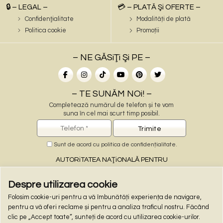
🔒 – LEGAL –
💳 – PLATĂ Şi OFERTE –
Confidenţialitate
Modalități de plată
Politica cookie
Promoții
– NE GĂSiŢi Şi PE –
– TE SUNĂM NOi! –
Completează numărul de telefon și te vom
suna în cel mai scurt timp posibil.
Sunt de acord cu
politica de confidențialitate
.
AUTORiTATEA NAŢiONALĂ PENTRU
PROTECŢiA CONSUMATORiLOR
Despre utilizarea cookie
Folosim cookie-uri pentru a vă îmbunătăți experiența de navigare,
– PLĂŢi ONLiNE –
pentru a vă oferi reclame și pentru a analiza traficul nostru. Făcând
clic pe „Accept toate”, sunteți de acord cu utilizarea cookie-urilor.