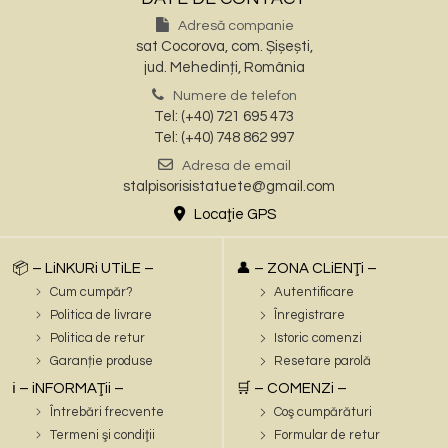
Adresă companie
sat Cocorova, com. Șișești,
jud. Mehedinți, România
Numere de telefon
Tel: (+40) 721 695 473
Tel: (+40) 748 862 997
Adresa de email
stalpisorisistatuete@gmail.com
Locaţie GPS
📦 – LiNKURi UTiLE –
👤 – ZONA CLiENŢi –
Cum cumpăr?
Autentificare
Politica de livrare
Înregistrare
Politica de retur
Istoric comenzi
Garanție produse
Resetare parolă
ℹ️ – iNFORMAŢii –
🛒 – COMENZi –
Întrebări frecvente
Coş cumpărături
Termeni şi condiţii
Formular de retur