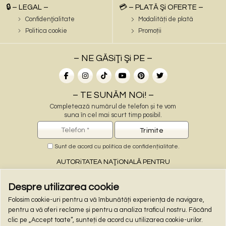
🔒 – LEGAL –
💳 – PLATĂ Şi OFERTE –
Confidenţialitate
Modalități de plată
Politica cookie
Promoții
– NE GĂSiŢi Şi PE –
– TE SUNĂM NOi! –
Completează numărul de telefon și te vom
suna în cel mai scurt timp posibil.
Sunt de acord cu
politica de confidențialitate
.
AUTORiTATEA NAŢiONALĂ PENTRU
PROTECŢiA CONSUMATORiLOR
Despre utilizarea cookie
Folosim cookie-uri pentru a vă îmbunătăți experiența de navigare,
– PLĂŢi ONLiNE –
pentru a vă oferi reclame și pentru a analiza traficul nostru. Făcând
clic pe „Accept toate”, sunteți de acord cu utilizarea cookie-urilor.