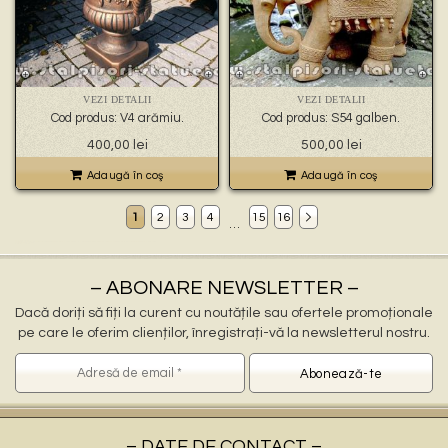
VEZI DETALII
VEZI DETALII
Cod produs: V4 arămiu.
Cod produs: S54 galben.
400,00
lei
500,00
lei
Adaugă în coş
Adaugă în coş
1
2
3
4
15
16
…
Decoratiuni gradina Titu
ornamente gradina Titu, stalpisori Titu, popi Titu, balustri Titu, fantani arteziene Titu, statuete decorative Titu, statuete ingerasi Titu, jardiniere Titu, vaze Titu, pitici Titu, statuete leu Titu, cismele apa curenta Titu, statuete vulturi Titu, ornamente de beton Titu, decoratiuni gradini Titu
ornamente pentru gradina in Titu
statuete si stalpisori gradina Titu
– ABONARE NEWSLETTER –
Dacă doriți să fiți la curent cu noutățile sau ofertele promoționale
pe care le oferim clienților, înregistrați-vă la newsletterul nostru.
– DATE DE CONTACT –