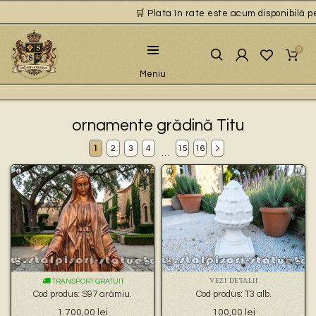
🛒 Plata în rate este acum disponibilă pentru
0
Meniu
ornamente grădină Titu
1
2
3
4
15
16
…
VEZI DETALII
TRANSPORT GRATUIT
Cod produs: S97 arămiu.
Cod produs: T3 alb.
1.700,00
lei
100,00
lei