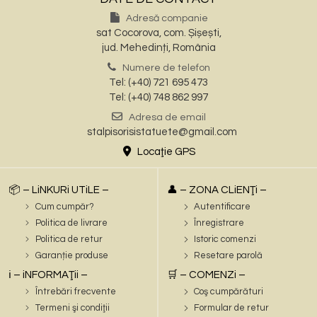
Adresă companie
sat Cocorova, com. Șișești,
jud. Mehedinți, România
Numere de telefon
Tel: (+40) 721 695 473
Tel: (+40) 748 862 997
Adresa de email
stalpisorisistatuete@gmail.com
Locaţie GPS
📦 – LiNKURi UTiLE –
👤 – ZONA CLiENŢi –
Cum cumpăr?
Autentificare
Politica de livrare
Înregistrare
Politica de retur
Istoric comenzi
Garanție produse
Resetare parolă
ℹ️ – iNFORMAŢii –
🛒 – COMENZi –
Întrebări frecvente
Coş cumpărături
Termeni şi condiţii
Formular de retur