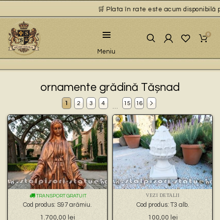
🛒 Plata în rate este acum disponibilă pentr
0
Meniu
ornamente grădină Tășnad
1
2
3
4
15
16
…
VEZI DETALII
TRANSPORT GRATUIT
Cod produs: S97 arămiu.
Cod produs: T3 alb.
1.700,00
lei
100,00
lei