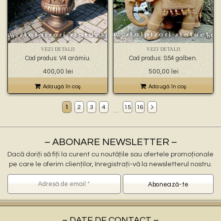
VEZI DETALII
VEZI DETALII
Cod produs: V4 arămiu.
Cod produs: S54 galben.
400,00
lei
500,00
lei
Adaugă în coş
Adaugă în coş
1
2
3
4
15
16
…
Decoratiuni gradina Tășnad
ornamente gradina Tășnad, stalpisori Tășnad, popi Tășnad, balustri Tășnad, fantani arteziene Tășnad, statuete decorative Tășnad, statuete ingerasi Tășnad, jardiniere Tășnad, vaze Tășnad, pitici Tășnad, statuete leu Tășnad, cismele apa curenta Tășnad, statuete vulturi Tășnad, ornamente de beton Tășnad, decoratiuni gradini Tășnad
ornamente pentru gradina in Tășnad
statuete si stalpisori gradina Tășnad
– ABONARE NEWSLETTER –
Dacă doriți să fiți la curent cu noutățile sau ofertele promoționale
pe care le oferim clienților, înregistrați-vă la newsletterul nostru.
– DATE DE CONTACT –