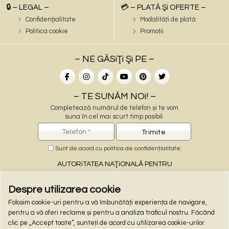
🔒 – LEGAL –
💳 – PLATĂ Şi OFERTE –
Confidenţialitate
Modalități de plată
Politica cookie
Promoții
– NE GĂSiŢi Şi PE –
– TE SUNĂM NOi! –
Completează numărul de telefon și te vom
suna în cel mai scurt timp posibil.
Sunt de acord cu
politica de confidențialitate
.
AUTORiTATEA NAŢiONALĂ PENTRU
PROTECŢiA CONSUMATORiLOR
Despre utilizarea cookie
Folosim cookie-uri pentru a vă îmbunătăți experiența de navigare,
– PLĂŢi ONLiNE –
pentru a vă oferi reclame și pentru a analiza traficul nostru. Făcând
clic pe „Accept toate”, sunteți de acord cu utilizarea cookie-urilor.