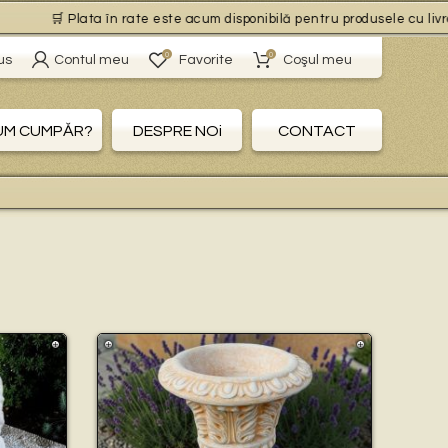
lata în rate este acum disponibilă pentru produsele cu livrare gratuită,
0
0
us
Contul meu
Favorite
Coşul meu
UM CUMPĂR?
DESPRE NOi
CONTACT