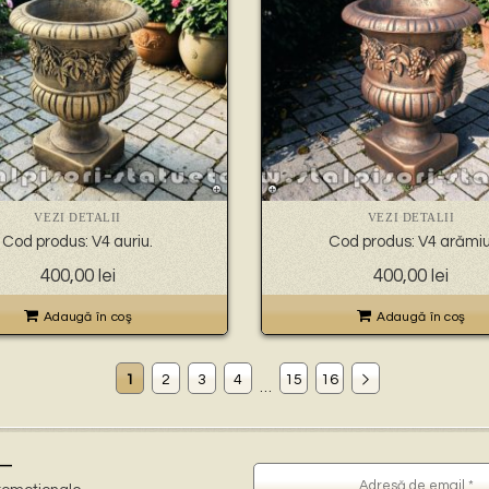
VEZI DETALII
VEZI DETALII
Cod produs: V4 auriu.
Cod produs: V4 arămiu
400,00
lei
400,00
lei
Adaugă în coş
Adaugă în coş
1
2
3
4
15
16
…
–