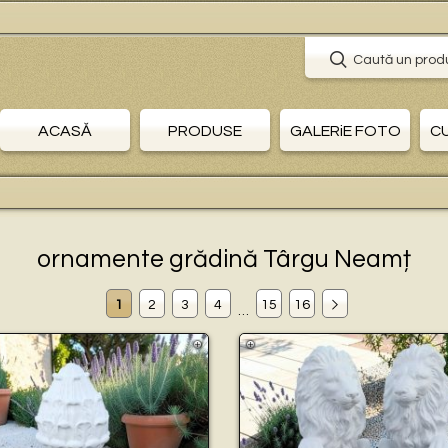
🛒 P
Caută un prod
ACASĂ
PRODUSE
GALERiE FOTO
C
ornamente grădină Târgu Neamț
1
2
3
4
15
16
…