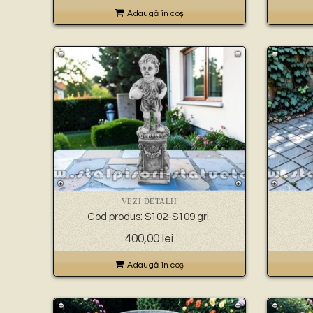
Adaugă în coş
VEZI DETALII
Cod produs: S102-S109 gri.
400,00
lei
Adaugă în coş