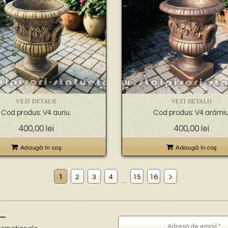
VEZI DETALII
VEZI DETALII
Cod produs: V4 auriu.
Cod produs: V4 arămiu
400,00
lei
400,00
lei
Adaugă în coş
Adaugă în coş
1
2
3
4
15
16
…
–