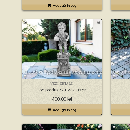
Adaugă în coş
VEZI DETALII
Cod produs: S102-S109 gri.
400,00
lei
Adaugă în coş