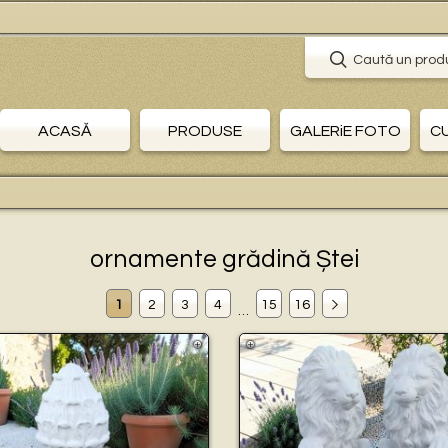
🛒 Pl
Caută un prod
ACASĂ
PRODUSE
GALERiE FOTO
C
ornamente grădină Ștei
1
2
3
4
15
16
…