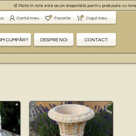
ata în rate este acum disponibilă pentru produsele cu livrare gratuită, 
0
0
us
Contul meu
Favorite
Coşul meu
UM CUMPĂR?
DESPRE NOi
CONTACT