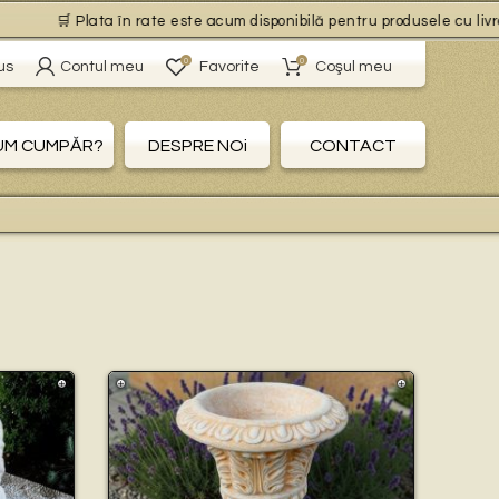
lata în rate este acum disponibilă pentru produsele cu livrare gratuită,
0
0
us
Contul meu
Favorite
Coşul meu
UM CUMPĂR?
DESPRE NOi
CONTACT