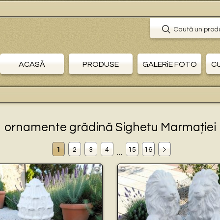
🛒 P
Caută un prod
ACASĂ
PRODUSE
GALERiE FOTO
C
ornamente grădină Sighetu Marmației
1
2
3
4
15
16
…