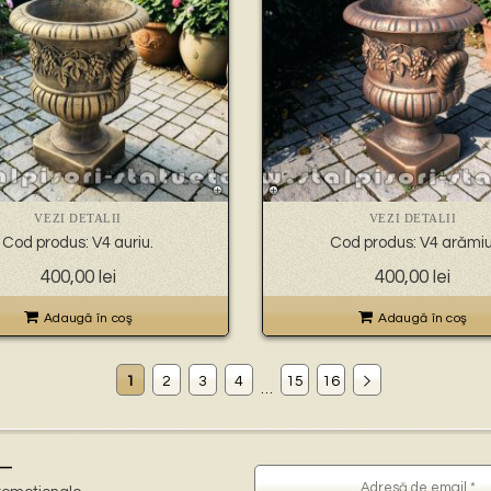
VEZI DETALII
VEZI DETALII
Cod produs: V4 auriu.
Cod produs: V4 arămiu
400,00
lei
400,00
lei
Adaugă în coş
Adaugă în coş
1
2
3
4
15
16
…
–