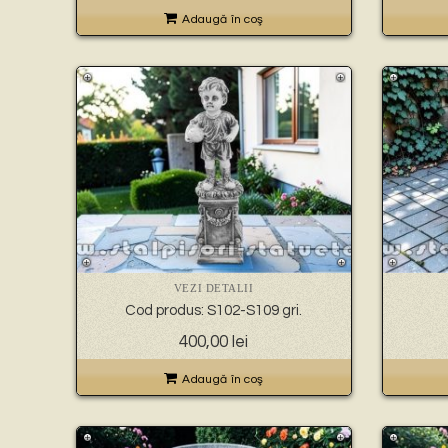
Adaugă în coş
VEZI DETALII
Cod produs: S102-S109 gri.
400,00
lei
Adaugă în coş