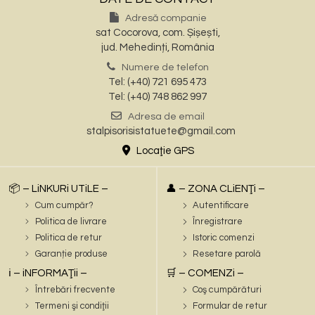
Adresă companie
sat Cocorova, com. Șișești,
jud. Mehedinți, România
Numere de telefon
Tel: (+40) 721 695 473
Tel: (+40) 748 862 997
Adresa de email
stalpisorisistatuete@gmail.com
Locaţie GPS
📦 – LiNKURi UTiLE –
👤 – ZONA CLiENŢi –
Cum cumpăr?
Autentificare
Politica de livrare
Înregistrare
Politica de retur
Istoric comenzi
Garanție produse
Resetare parolă
ℹ️ – iNFORMAŢii –
🛒 – COMENZi –
Întrebări frecvente
Coş cumpărături
Termeni şi condiţii
Formular de retur