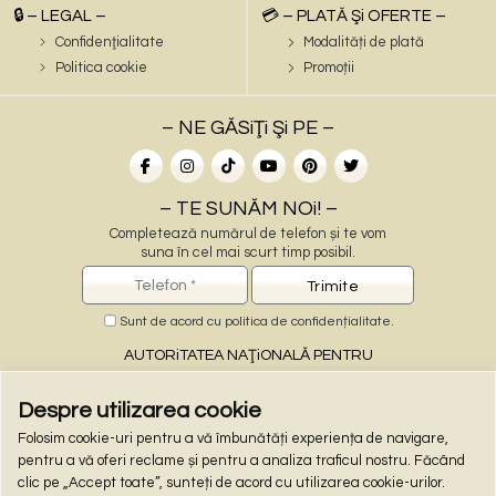
🔒 – LEGAL –
💳 – PLATĂ Şi OFERTE –
Confidenţialitate
Modalități de plată
Politica cookie
Promoții
– NE GĂSiŢi Şi PE –
– TE SUNĂM NOi! –
Completează numărul de telefon și te vom
suna în cel mai scurt timp posibil.
Sunt de acord cu
politica de confidențialitate
.
AUTORiTATEA NAŢiONALĂ PENTRU
PROTECŢiA CONSUMATORiLOR
Despre utilizarea cookie
Folosim cookie-uri pentru a vă îmbunătăți experiența de navigare,
– PLĂŢi ONLiNE –
pentru a vă oferi reclame și pentru a analiza traficul nostru. Făcând
clic pe „Accept toate”, sunteți de acord cu utilizarea cookie-urilor.