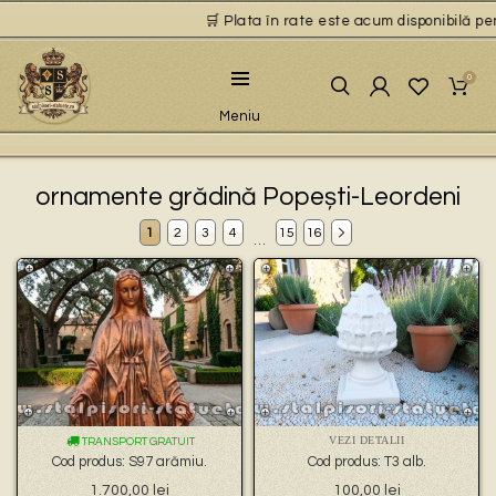
🛒 Plata în rate este acum disponibilă pentru 
0
Meniu
ornamente grădină Popești-Leordeni
1
2
3
4
15
16
…
VEZI DETALII
TRANSPORT GRATUIT
Cod produs: S97 arămiu.
Cod produs: T3 alb.
1.700,00
lei
100,00
lei