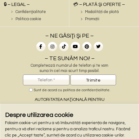
🔒 – LEGAL –
💳 – PLATĂ Şi OFERTE –
Confidenţialitate
Modalități de plată
Politica cookie
Promoții
– NE GĂSiŢi Şi PE –
– TE SUNĂM NOi! –
Completează numărul de telefon și te vom
suna în cel mai scurt timp posibil.
Sunt de acord cu
politica de confidențialitate
.
AUTORiTATEA NAŢiONALĂ PENTRU
PROTECŢiA CONSUMATORiLOR
Despre utilizarea cookie
Folosim cookie-uri pentru a vă îmbunătăți experiența de navigare,
– PLĂŢi ONLiNE –
pentru a vă oferi reclame și pentru a analiza traficul nostru. Făcând
clic pe „Accept toate”, sunteți de acord cu utilizarea cookie-urilor.