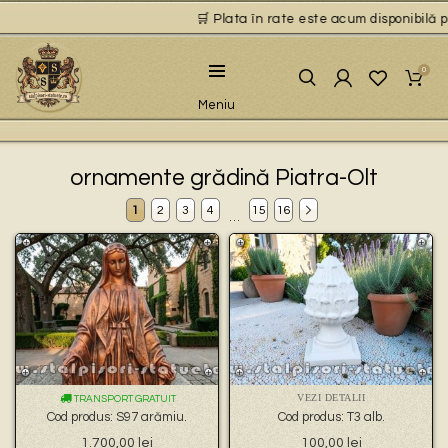
🛒 Plata în rate este acum disponibilă pentru
0
Meniu
ornamente grădină Piatra-Olt
1
2
3
4
15
16
…
VEZI DETALII
TRANSPORT GRATUIT
Cod produs: S97 arămiu.
Cod produs: T3 alb.
1.700,00
lei
100,00
lei