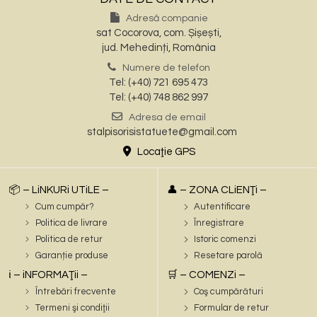
Adresă companie
sat Cocorova, com. Șișești,
jud. Mehedinți, România
Numere de telefon
Tel: (+40) 721 695 473
Tel: (+40) 748 862 997
Adresa de email
stalpisorisistatuete@gmail.com
Locaţie GPS
📦 – LiNKURi UTiLE –
👤 – ZONA CLiENŢi –
Cum cumpăr?
Autentificare
Politica de livrare
Înregistrare
Politica de retur
Istoric comenzi
Garanție produse
Resetare parolă
ℹ️ – iNFORMAŢii –
🛒 – COMENZi –
Întrebări frecvente
Coş cumpărături
Termeni şi condiţii
Formular de retur