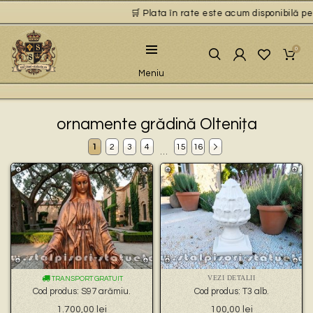
🛒 Plata în rate este acum disponibilă pentru 
0
Meniu
ornamente grădină Oltenița
1
2
3
4
15
16
…
VEZI DETALII
TRANSPORT GRATUIT
Cod produs: S97 arămiu.
Cod produs: T3 alb.
1.700,00
lei
100,00
lei