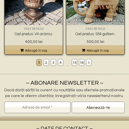
VEZI DETALII
VEZI DETALII
Cod produs: V4 arămiu.
Cod produs: S54 galben.
400,00
lei
500,00
lei
Adaugă în coş
Adaugă în coş
1
2
3
4
15
16
…
Decoratiuni gradina Oltenița
ornamente gradina Oltenița, stalpisori Oltenița, popi Oltenița, balustri Oltenița, fantani arteziene Oltenița, statuete decorative Oltenița, statuete ingerasi Oltenița, jardiniere Oltenița, vaze Oltenița, pitici Oltenița, statuete leu Oltenița, cismele apa curenta Oltenița, statuete vulturi Oltenița, ornamente de beton Oltenița, decoratiuni gradini Oltenița
ornamente pentru gradina in Oltenița
statuete si stalpisori gradina Oltenița
– ABONARE NEWSLETTER –
Dacă doriți să fiți la curent cu noutățile sau ofertele promoționale
pe care le oferim clienților, înregistrați-vă la newsletterul nostru.
– DATE DE CONTACT –