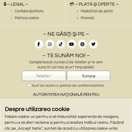
🔒 – LEGAL –
💳 – PLATĂ Şi OFERTE –
Confidenţialitate
Modalități de plată
Politica cookie
Promoții
– NE GĂSiŢi Şi PE –
– TE SUNĂM NOi! –
Completează numărul de telefon și te vom
suna în cel mai scurt timp posibil.
Sunt de acord cu
politica de confidențialitate
.
AUTORiTATEA NAŢiONALĂ PENTRU
PROTECŢiA CONSUMATORiLOR
Despre utilizarea cookie
Folosim cookie-uri pentru a vă îmbunătăți experiența de navigare,
– PLĂŢi ONLiNE –
pentru a vă oferi reclame și pentru a analiza traficul nostru. Făcând
clic pe „Accept toate”, sunteți de acord cu utilizarea cookie-urilor.