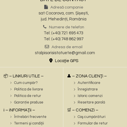
Adresă companie
sat Cocorova, com. Șișești,
jud. Mehedinți, România
Numere de telefon
Tel: (+40) 721 695 473
Tel: (+40) 748 862 997
Adresa de email
stalpisorisistatuete@gmail.com
Locaţie GPS
📦 – LiNKURi UTiLE –
👤 – ZONA CLiENŢi –
Cum cumpăr?
Autentificare
Politica de livrare
Înregistrare
Politica de retur
Istoric comenzi
Garanție produse
Resetare parolă
ℹ️ – iNFORMAŢii –
🛒 – COMENZi –
Întrebări frecvente
Coş cumpărături
Termeni şi condiţii
Formular de retur