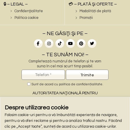
🔒 – LEGAL –
💳 – PLATĂ Şi OFERTE –
Confidenţialitate
Modalități de plată
Politica cookie
Promoții
– NE GĂSiŢi Şi PE –
– TE SUNĂM NOi! –
Completează numărul de telefon și te vom
suna în cel mai scurt timp posibil.
Sunt de acord cu
politica de confidențialitate
.
AUTORiTATEA NAŢiONALĂ PENTRU
PROTECŢiA CONSUMATORiLOR
Despre utilizarea cookie
Folosim cookie-uri pentru a vă îmbunătăți experiența de navigare,
– PLĂŢi ONLiNE –
pentru a vă oferi reclame și pentru a analiza traficul nostru. Făcând
clic pe „Accept toate”, sunteți de acord cu utilizarea cookie-urilor.