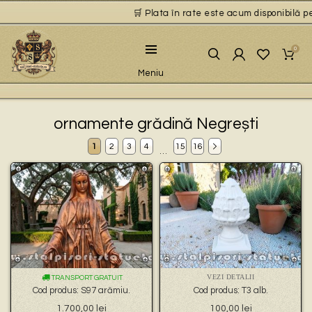
🛒 Plata în rate este acum disponibilă pentru 
0
Meniu
ornamente grădină Negrești
1
2
3
4
15
16
…
VEZI DETALII
TRANSPORT GRATUIT
Cod produs: S97 arămiu.
Cod produs: T3 alb.
1.700,00
lei
100,00
lei