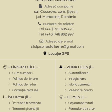
Adresă companie
sat Cocorova, com. Șișești,
jud. Mehedinți, România
Numere de telefon
Tel: (+40) 721 695 473
Tel: (+40) 748 862 997
Adresa de email
stalpisorisistatuete@gmail.com
Locaţie GPS
📦 – LiNKURi UTiLE –
👤 – ZONA CLiENŢi –
Cum cumpăr?
Autentificare
Politica de livrare
Înregistrare
Politica de retur
Istoric comenzi
Garanție produse
Resetare parolă
ℹ️ – iNFORMAŢii –
🛒 – COMENZi –
Întrebări frecvente
Coş cumpărături
Termeni şi condiţii
Formular de retur