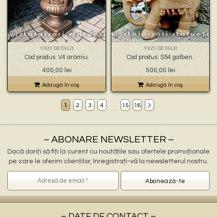
VEZI DETALII
VEZI DETALII
Cod produs: V4 arămiu.
Cod produs: S54 galben.
400,00
lei
500,00
lei
Adaugă în coş
Adaugă în coş
1
2
3
4
15
16
…
Decoratiuni gradina Negrești
ornamente gradina Negrești, stalpisori Negrești, popi Negrești, balustri Negrești, fantani arteziene Negrești, statuete decorative Negrești, statuete ingerasi Negrești, jardiniere Negrești, vaze Negrești, pitici Negrești, statuete leu Negrești, cismele apa curenta Negrești, statuete vulturi Negrești, ornamente de beton Negrești, decoratiuni gradini Negrești
ornamente pentru gradina in Negrești
statuete si stalpisori gradina Negrești
– ABONARE NEWSLETTER –
Dacă doriți să fiți la curent cu noutățile sau ofertele promoționale
pe care le oferim clienților, înregistrați-vă la newsletterul nostru.
– DATE DE CONTACT –