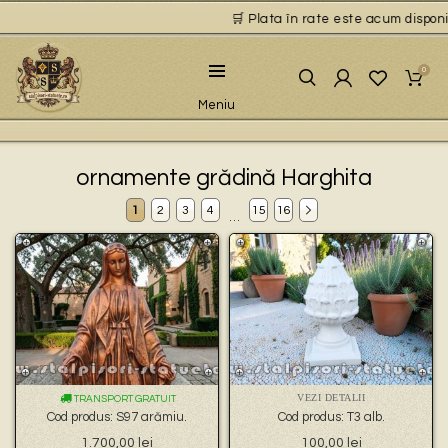
🛒 Plata în rate este acum disponibilă 
0
Meniu
ornamente grădină Harghita
1
2
3
4
15
16
…
VEZI DETALII
TRANSPORT GRATUIT
Cod produs: S97 arămiu.
Cod produs: T3 alb.
1.700,00
lei
100,00
lei