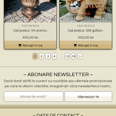
VEZI DETALII
VEZI DETALII
Cod produs: V4 arămiu.
Cod produs: S54 galben.
400,00
lei
500,00
lei
Adaugă în coş
Adaugă în coş
1
2
3
4
15
16
…
Decoratiuni gradina Harghita
ornamente gradina Harghita, stalpisori Harghita, popi Harghita, balustri Harghita, fantani arteziene Harghita, statuete decorative Harghita, statuete ingerasi Harghita, jardiniere Harghita, vaze Harghita, pitici Harghita, statuete leu Harghita, cismele apa curenta Harghita, statuete vulturi Harghita, ornamente de beton Harghita, decoratiuni gradini Harghita
ornamente pentru gradina in Harghita
statuete si stalpisori gradina Harghita
– ABONARE NEWSLETTER –
Dacă doriți să fiți la curent cu noutățile sau ofertele promoționale
pe care le oferim clienților, înregistrați-vă la newsletterul nostru.
– DATE DE CONTACT –