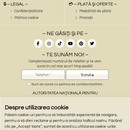
🔒 – LEGAL –
💳 – PLATĂ Şi OFERTE –
Confidenţialitate
Modalități de plată
Politica cookie
Promoții
– NE GĂSiŢi Şi PE –
– TE SUNĂM NOi! –
Completează numărul de telefon și te vom
suna în cel mai scurt timp posibil.
Sunt de acord cu
politica de confidențialitate
.
AUTORiTATEA NAŢiONALĂ PENTRU
PROTECŢiA CONSUMATORiLOR
Despre utilizarea cookie
Folosim cookie-uri pentru a vă îmbunătăți experiența de navigare,
– PLĂŢi ONLiNE –
pentru a vă oferi reclame și pentru a analiza traficul nostru. Făcând
clic pe „Accept toate”, sunteți de acord cu utilizarea cookie-urilor.