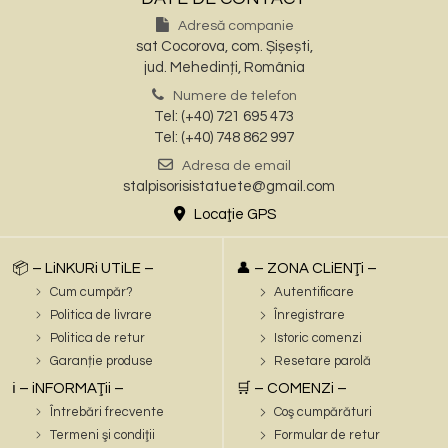
Adresă companie
sat Cocorova, com. Șișești,
jud. Mehedinți, România
Numere de telefon
Tel: (+40) 721 695 473
Tel: (+40) 748 862 997
Adresa de email
stalpisorisistatuete@gmail.com
Locaţie GPS
📦 – LiNKURi UTiLE –
👤 – ZONA CLiENŢi –
Cum cumpăr?
Autentificare
Politica de livrare
Înregistrare
Politica de retur
Istoric comenzi
Garanție produse
Resetare parolă
ℹ️ – iNFORMAŢii –
🛒 – COMENZi –
Întrebări frecvente
Coş cumpărături
Termeni şi condiţii
Formular de retur