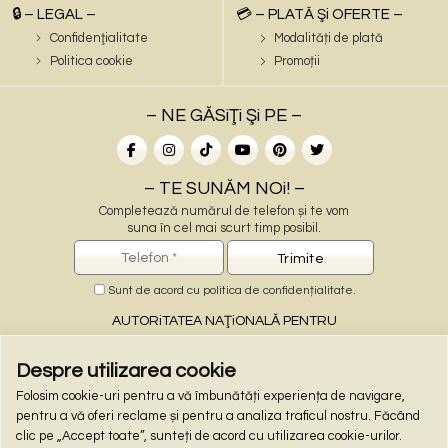
🔒 – LEGAL –
💳 – PLATĂ Şi OFERTE –
Confidenţialitate
Modalități de plată
Politica cookie
Promoții
– NE GĂSiŢi Şi PE –
– TE SUNĂM NOi! –
Completează numărul de telefon și te vom
suna în cel mai scurt timp posibil.
Sunt de acord cu
politica de confidențialitate
.
AUTORiTATEA NAŢiONALĂ PENTRU
PROTECŢiA CONSUMATORiLOR
Despre utilizarea cookie
Folosim cookie-uri pentru a vă îmbunătăți experiența de navigare,
– PLĂŢi ONLiNE –
pentru a vă oferi reclame și pentru a analiza traficul nostru. Făcând
clic pe „Accept toate”, sunteți de acord cu utilizarea cookie-urilor.