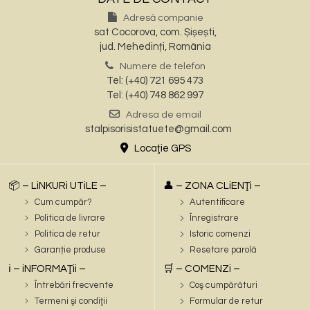
Adresă companie
sat Cocorova, com. Șișești,
jud. Mehedinți, România
Numere de telefon
Tel: (+40) 721 695 473
Tel: (+40) 748 862 997
Adresa de email
stalpisorisistatuete@gmail.com
Locaţie GPS
📦 – LiNKURi UTiLE –
👤 – ZONA CLiENŢi –
Cum cumpăr?
Autentificare
Politica de livrare
Înregistrare
Politica de retur
Istoric comenzi
Garanție produse
Resetare parolă
ℹ️ – iNFORMAŢii –
🛒 – COMENZi –
Întrebări frecvente
Coş cumpărături
Termeni şi condiţii
Formular de retur