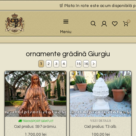
🛒 Plata în rate este acum disponibilă pentru
0
Meniu
ornamente grădină Giurgiu
1
2
3
4
15
16
…
VEZI DETALII
TRANSPORT GRATUIT
Cod produs: S97 arămiu.
Cod produs: T3 alb.
1.700,00
lei
100,00
lei