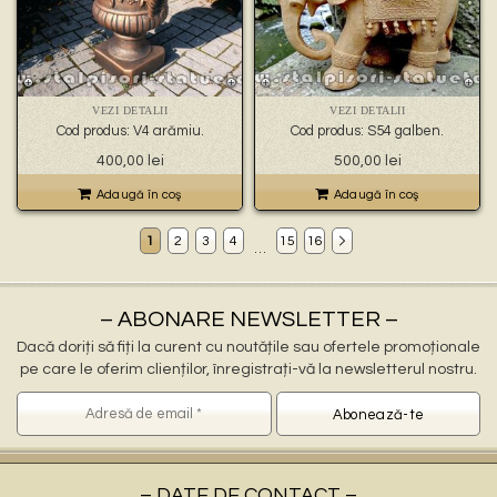
VEZI DETALII
VEZI DETALII
Cod produs: V4 arămiu.
Cod produs: S54 galben.
400,00
lei
500,00
lei
Adaugă în coş
Adaugă în coş
1
2
3
4
15
16
…
Decoratiuni gradina Giurgiu
ornamente gradina Giurgiu, stalpisori Giurgiu, popi Giurgiu, balustri Giurgiu, fantani arteziene Giurgiu, statuete decorative Giurgiu, statuete ingerasi Giurgiu, jardiniere Giurgiu, vaze Giurgiu, pitici Giurgiu, statuete leu Giurgiu, cismele apa curenta Giurgiu, statuete vulturi Giurgiu, ornamente de beton Giurgiu, decoratiuni gradini Giurgiu
ornamente pentru gradina in Giurgiu
statuete si stalpisori gradina Giurgiu
– ABONARE NEWSLETTER –
Dacă doriți să fiți la curent cu noutățile sau ofertele promoționale
pe care le oferim clienților, înregistrați-vă la newsletterul nostru.
– DATE DE CONTACT –