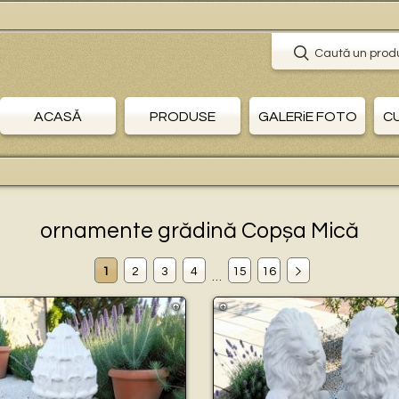
🛒 
Caută un prod
ACASĂ
PRODUSE
GALERiE FOTO
C
ornamente grădină Copșa Mică
1
2
3
4
15
16
…