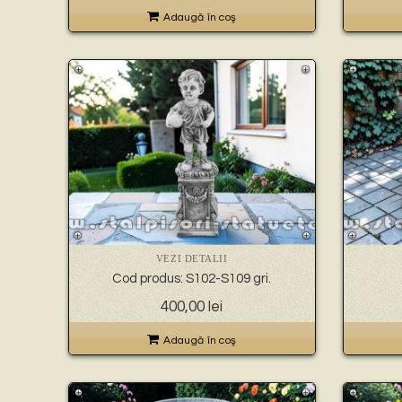
Adaugă în coş
VEZI DETALII
Cod produs: S102-S109 gri.
400,00
lei
Adaugă în coş