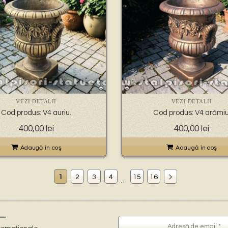
VEZI DETALII
VEZI DETALII
Cod produs: V4 auriu.
Cod produs: V4 arămiu
400,00
lei
400,00
lei
Adaugă în coş
Adaugă în coş
1
2
3
4
15
16
…
–