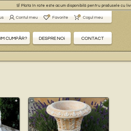
Plata în rate este acum disponibilă pentru produsele cu livrare gratuită,
0
0
us
Contul meu
Favorite
Coşul meu
UM CUMPĂR?
DESPRE NOi
CONTACT