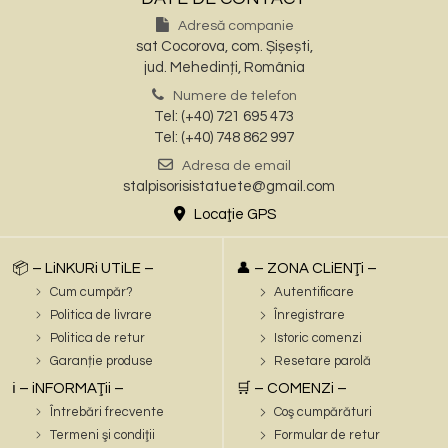
Adresă companie
sat Cocorova, com. Șișești,
jud. Mehedinți, România
Numere de telefon
Tel: (+40) 721 695 473
Tel: (+40) 748 862 997
Adresa de email
stalpisorisistatuete@gmail.com
Locaţie GPS
📦 – LiNKURi UTiLE –
👤 – ZONA CLiENŢi –
Cum cumpăr?
Autentificare
Politica de livrare
Înregistrare
Politica de retur
Istoric comenzi
Garanție produse
Resetare parolă
ℹ️ – iNFORMAŢii –
🛒 – COMENZi –
Întrebări frecvente
Coş cumpărături
Termeni şi condiţii
Formular de retur