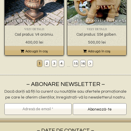
VEZI DETALII
VEZI DETALII
Cod produs: V4 arămiu.
Cod produs: S54 galben.
400,00
lei
500,00
lei
Adaugă în coş
Adaugă în coş
1
2
3
4
15
16
…
Decoratiuni gradina Comănești
ornamente gradina Comănești, stalpisori Comănești, popi Comănești, balustri Comănești, fantani arteziene Comănești, statuete decorative Comănești, statuete ingerasi Comănești, jardiniere Comănești, vaze Comănești, pitici Comănești, statuete leu Comănești, cismele apa curenta Comănești, statuete vulturi Comănești, ornamente de beton Comănești, decoratiuni gradini Comănești
ornamente pentru gradina in Comănești
statuete si stalpisori gradina Comănești
– ABONARE NEWSLETTER –
Dacă doriți să fiți la curent cu noutățile sau ofertele promoționale
pe care le oferim clienților, înregistrați-vă la newsletterul nostru.
– DATE DE CONTACT –