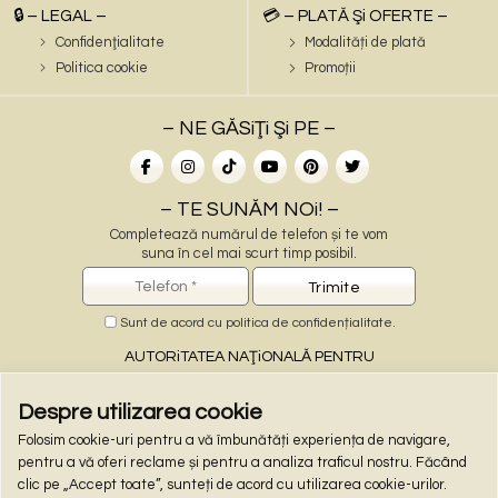
🔒 – LEGAL –
💳 – PLATĂ Şi OFERTE –
Confidenţialitate
Modalități de plată
Politica cookie
Promoții
– NE GĂSiŢi Şi PE –
– TE SUNĂM NOi! –
Completează numărul de telefon și te vom
suna în cel mai scurt timp posibil.
Sunt de acord cu
politica de confidențialitate
.
AUTORiTATEA NAŢiONALĂ PENTRU
PROTECŢiA CONSUMATORiLOR
Despre utilizarea cookie
Folosim cookie-uri pentru a vă îmbunătăți experiența de navigare,
– PLĂŢi ONLiNE –
pentru a vă oferi reclame și pentru a analiza traficul nostru. Făcând
clic pe „Accept toate”, sunteți de acord cu utilizarea cookie-urilor.