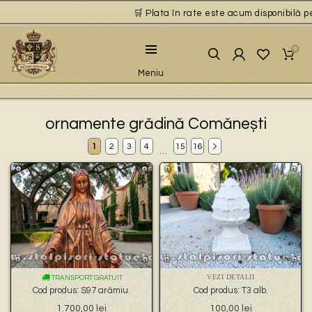
🛒 Plata în rate este acum disponibilă pentru
0
Meniu
ornamente grădină Comănești
1
2
3
4
15
16
…
VEZI DETALII
TRANSPORT GRATUIT
Cod produs: S97 arămiu.
Cod produs: T3 alb.
1.700,00
lei
100,00
lei