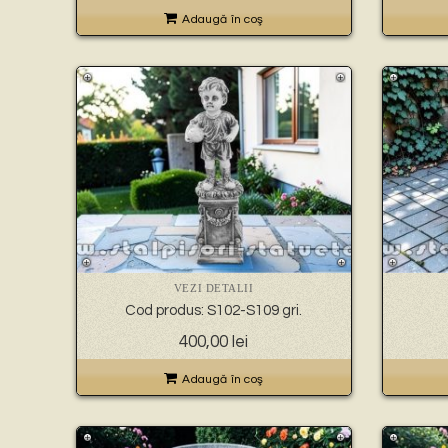
Adaugă în coş
VEZI DETALII
Cod produs: S102-S109 gri.
400,00
lei
Adaugă în coş