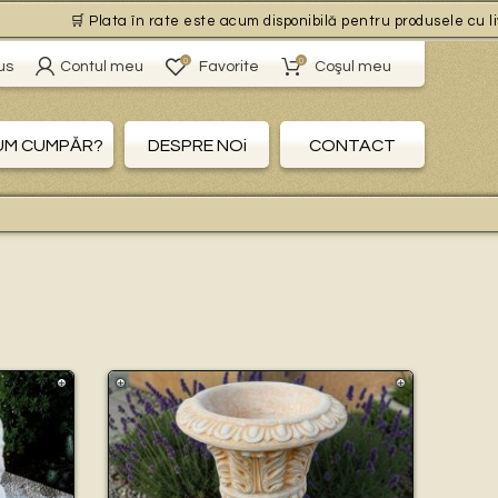
 Plata în rate este acum disponibilă pentru produsele cu livrare gratuit
0
0
us
Contul meu
Favorite
Coşul meu
UM CUMPĂR?
DESPRE NOi
CONTACT