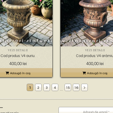
VEZI DETALII
VEZI DETALII
Cod produs: V4 auriu.
Cod produs: V4 arămiu
400,00
lei
400,00
lei
Adaugă în coş
Adaugă în coş
1
2
3
4
15
16
…
–