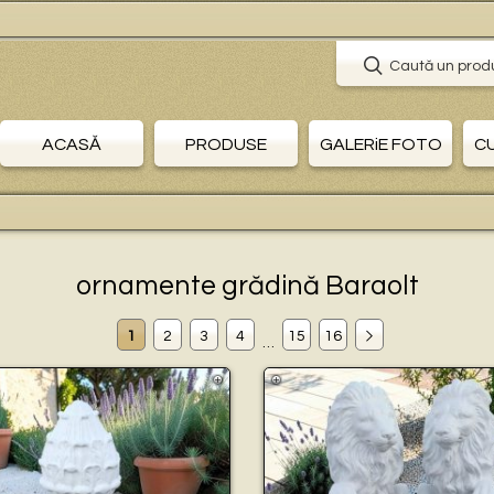
🛒
Caută un prod
ACASĂ
PRODUSE
GALERiE FOTO
C
ornamente grădină Baraolt
1
2
3
4
15
16
…