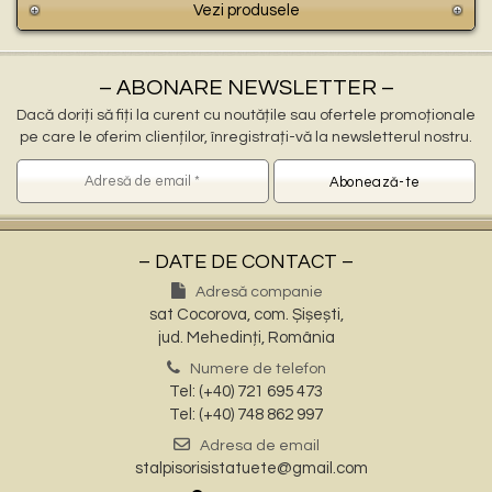
Vezi produsele
– ABONARE NEWSLETTER –
Dacă doriți să fiți la curent cu noutățile sau ofertele promoționale
pe care le oferim clienților, înregistrați-vă la newsletterul nostru.
– DATE DE CONTACT –
Adresă companie
sat Cocorova, com. Șișești,
jud. Mehedinți, România
Numere de telefon
Tel: (+40) 721 695 473
Tel: (+40) 748 862 997
Adresa de email
stalpisorisistatuete@gmail.com