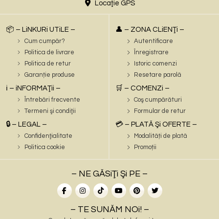
Locaţie GPS
📦 – LiNKURi UTiLE –
👤 – ZONA CLiENŢi –
Cum cumpăr?
Autentificare
Politica de livrare
Înregistrare
Politica de retur
Istoric comenzi
Garanție produse
Resetare parolă
ℹ️ – iNFORMAŢii –
🛒 – COMENZi –
Întrebări frecvente
Coş cumpărături
Termeni şi condiţii
Formular de retur
🔒 – LEGAL –
💳 – PLATĂ Şi OFERTE –
Confidenţialitate
Modalități de plată
Politica cookie
Promoții
– NE GĂSiŢi Şi PE –
– TE SUNĂM NOi! –