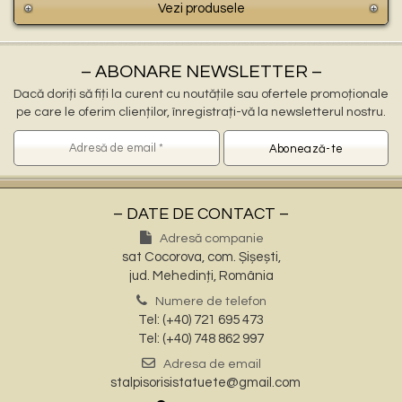
Vezi produsele
– ABONARE NEWSLETTER –
Dacă doriți să fiți la curent cu noutățile sau ofertele promoționale
pe care le oferim clienților, înregistrați-vă la newsletterul nostru.
– DATE DE CONTACT –
Adresă companie
sat Cocorova, com. Șișești,
jud. Mehedinți, România
Numere de telefon
Tel: (+40) 721 695 473
Tel: (+40) 748 862 997
Adresa de email
stalpisorisistatuete@gmail.com