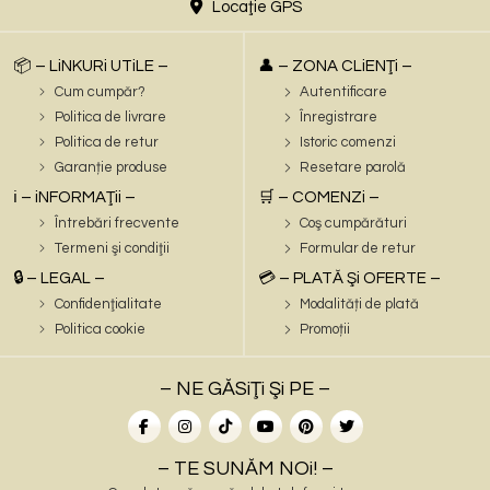
Locaţie GPS
📦 – LiNKURi UTiLE –
👤 – ZONA CLiENŢi –
Cum cumpăr?
Autentificare
Politica de livrare
Înregistrare
Politica de retur
Istoric comenzi
Garanție produse
Resetare parolă
ℹ️ – iNFORMAŢii –
🛒 – COMENZi –
Întrebări frecvente
Coş cumpărături
Termeni şi condiţii
Formular de retur
🔒 – LEGAL –
💳 – PLATĂ Şi OFERTE –
Confidenţialitate
Modalități de plată
Politica cookie
Promoții
– NE GĂSiŢi Şi PE –
– TE SUNĂM NOi! –