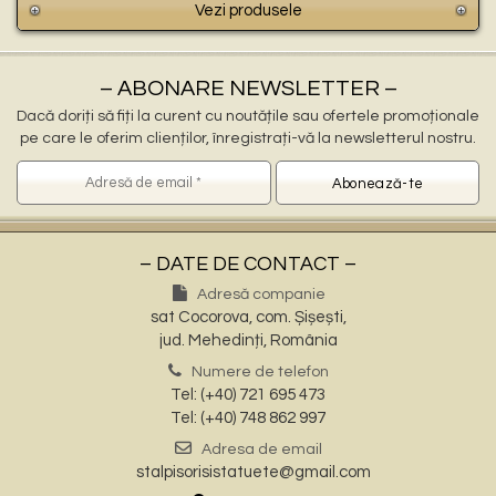
Vezi produsele
– ABONARE NEWSLETTER –
Dacă doriți să fiți la curent cu noutățile sau ofertele promoționale
pe care le oferim clienților, înregistrați-vă la newsletterul nostru.
– DATE DE CONTACT –
Adresă companie
sat Cocorova, com. Șișești,
jud. Mehedinți, România
Numere de telefon
Tel: (+40) 721 695 473
Tel: (+40) 748 862 997
Adresa de email
stalpisorisistatuete@gmail.com