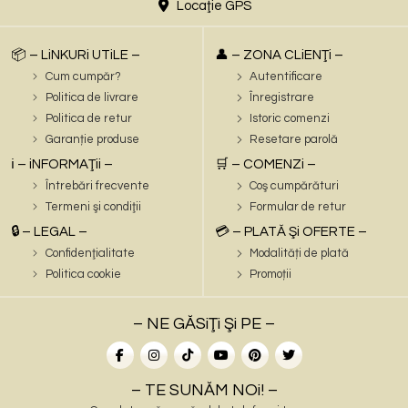
Locaţie GPS
📦 – LiNKURi UTiLE –
👤 – ZONA CLiENŢi –
Cum cumpăr?
Autentificare
Politica de livrare
Înregistrare
Politica de retur
Istoric comenzi
Garanție produse
Resetare parolă
ℹ️ – iNFORMAŢii –
🛒 – COMENZi –
Întrebări frecvente
Coş cumpărături
Termeni şi condiţii
Formular de retur
🔒 – LEGAL –
💳 – PLATĂ Şi OFERTE –
Confidenţialitate
Modalități de plată
Politica cookie
Promoții
– NE GĂSiŢi Şi PE –
– TE SUNĂM NOi! –