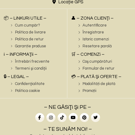
Locaţie GPS
📦 – LiNKURi UTiLE –
👤 – ZONA CLiENŢi –
Cum cumpăr?
Autentificare
Politica de livrare
Înregistrare
Politica de retur
Istoric comenzi
Garanție produse
Resetare parolă
ℹ️ – iNFORMAŢii –
🛒 – COMENZi –
Întrebări frecvente
Coş cumpărături
Termeni şi condiţii
Formular de retur
🔒 – LEGAL –
💳 – PLATĂ Şi OFERTE –
Confidenţialitate
Modalități de plată
Politica cookie
Promoții
– NE GĂSiŢi Şi PE –
– TE SUNĂM NOi! –