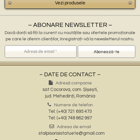
Vezi produsele
– ABONARE NEWSLETTER –
Dacă doriți să fiți la curent cu noutățile sau ofertele promoționale
pe care le oferim clienților, înregistrați-vă la newsletterul nostru.
– DATE DE CONTACT –
Adresă companie
sat Cocorova, com. Șișești,
jud. Mehedinți, România
Numere de telefon
Tel: (+40) 721 695 473
Tel: (+40) 748 862 997
Adresa de email
stalpisorisistatuete@gmail.com