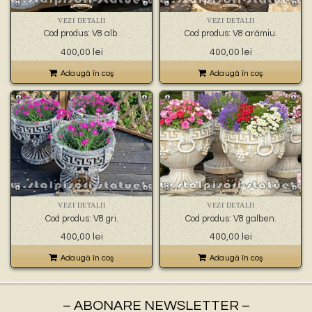
🐉 – statuete gargoyles –
👼 – statuete religioase și îngerași –
VEZI DETALII
VEZI DETALII
🦜 – statuete păsări –
Cod produs: V8 alb.
Cod produs: V8 arămiu.
💧 – statuete pentru fântâni –
400,00
lei
400,00
lei
🍄 – statuete pitici și troli –
👤 – statui oameni –
Adaugă în coş
Adaugă în coş
🏺 – vaze pentru flori –
VEZI DETALII
VEZI DETALII
Cod produs: V8 gri.
Cod produs: V8 galben.
400,00
lei
400,00
lei
Adaugă în coş
Adaugă în coş
– ABONARE NEWSLETTER –