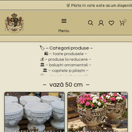
🛒 Plata în rate este acum disponibil
0
Meniu
🏷️ – Categorii produse –
🛍️ – toate produsele –
💰 – produse la reducere –
🏛 – baluștri ornamentali –
🏛 – capitele și pilaștri –
🚰 – cișmele apă curentă –
⛲ – fântâni arteziene –
vază 50 cm
🎀 – idei de cadouri –
🪴 – jardiniere cu personaje –
🌸 – jardiniere pentru flori –
🏗 – socluri și stative –
🦌 – statuete animale sălbatice –
🐕 – statuete animale domestice –
🧘 – statuete buddha –
🧺 – statuete cu coșulețe –