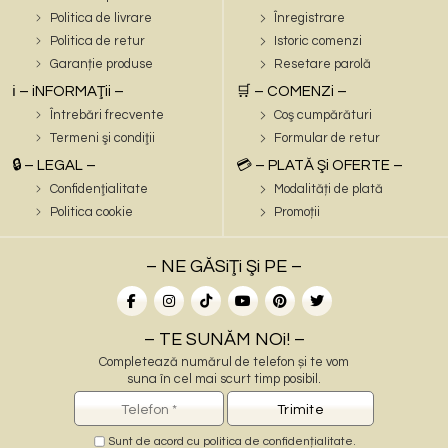
Politica de livrare
Înregistrare
Politica de retur
Istoric comenzi
Garanție produse
Resetare parolă
ℹ️ – iNFORMAŢii –
🛒 – COMENZi –
Întrebări frecvente
Coş cumpărături
Termeni şi condiţii
Formular de retur
🔒 – LEGAL –
💳 – PLATĂ Şi OFERTE –
Confidenţialitate
Modalități de plată
Politica cookie
Promoții
– NE GĂSiŢi Şi PE –
– TE SUNĂM NOi! –
Completează numărul de telefon și te vom
suna în cel mai scurt timp posibil.
Sunt de acord cu
politica de confidențialitate
.