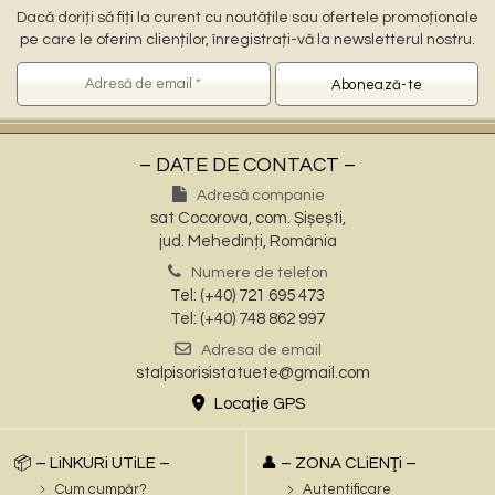
Dacă doriți să fiți la curent cu noutățile sau ofertele promoționale
pe care le oferim clienților, înregistrați-vă la newsletterul nostru.
– DATE DE CONTACT –
Adresă companie
sat Cocorova, com. Șișești,
jud. Mehedinți, România
Numere de telefon
Tel: (+40) 721 695 473
Tel: (+40) 748 862 997
Adresa de email
stalpisorisistatuete@gmail.com
Locaţie GPS
📦 – LiNKURi UTiLE –
👤 – ZONA CLiENŢi –
Cum cumpăr?
Autentificare