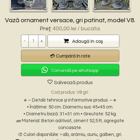
Vază ornament versace, gri patinat, model V8.
Preţ:
400,00
lei
/ bucata.
Cantitate
Adaugă în coş
Comandă pe whatsapp
Salvează produs
Cod produs: V8 gri.
🔹– Detalii tehnice și informative produs: –🔹
• Înălțime: 50 cm. Diametru sus: 45×45 cm.
• Diametru bază: 31×31 cm.• Greutate: 52 kg.
🧱 Material: Beton aditivat, ciment 52,5 R, agregate
concasate.
🎨 Culori disponibile: ▫️ alb, arămiu, auriu, galben, gri.