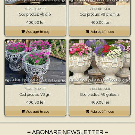
🐉 – statuete gargoyles –
👼 – statuete religioase și îngerași –
VEZI DETALII
VEZI DETALII
🦜 – statuete păsări –
Cod produs: V8 alb.
Cod produs: V8 arămiu.
💧 – statuete pentru fântâni –
400,00
lei
400,00
lei
🍄 – statuete pitici și troli –
👤 – statui oameni –
Adaugă în coş
Adaugă în coş
🏺 – vaze pentru flori –
VEZI DETALII
VEZI DETALII
Cod produs: V8 gri.
Cod produs: V8 galben.
400,00
lei
400,00
lei
Adaugă în coş
Adaugă în coş
– ABONARE NEWSLETTER –