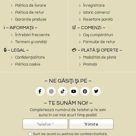
Politica de livrare
Înregistrare
Politica de retur
Istoric comenzi
Garanție produse
Resetare parolă
ℹ️ – iNFORMAŢii –
🛒 – COMENZi –
Întrebări frecvente
Coş cumpărături
Termeni şi condiţii
Formular de retur
🔒 – LEGAL –
💳 – PLATĂ Şi OFERTE –
Confidenţialitate
Modalități de plată
Politica cookie
Promoții
– NE GĂSiŢi Şi PE –
– TE SUNĂM NOi! –
Completează numărul de telefon și te vom
suna în cel mai scurt timp posibil.
Sunt de acord cu
politica de confidențialitate
.