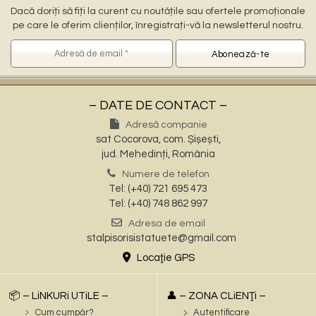
Dacă doriți să fiți la curent cu noutățile sau ofertele promoționale
pe care le oferim clienților, înregistrați-vă la newsletterul nostru.
– DATE DE CONTACT –
Adresă companie
sat Cocorova, com. Șișești,
jud. Mehedinți, România
Numere de telefon
Tel: (+40) 721 695 473
Tel: (+40) 748 862 997
Adresa de email
stalpisorisistatuete@gmail.com
Locaţie GPS
📦 – LiNKURi UTiLE –
👤 – ZONA CLiENŢi –
Cum cumpăr?
Autentificare