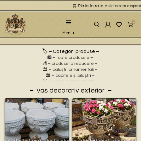
🛒 Plata în rate este acum disponibi
0
Meniu
🏷️ – Categorii produse –
🛍️ – toate produsele –
💰 – produse la reducere –
🏛 – baluștri ornamentali –
🏛 – capitele și pilaștri –
🚰 – cișmele apă curentă –
⛲ – fântâni arteziene –
vas decorativ exterior
🎀 – idei de cadouri –
🪴 – jardiniere cu personaje –
🌸 – jardiniere pentru flori –
🏗 – socluri și stative –
🦌 – statuete animale sălbatice –
🐕 – statuete animale domestice –
🧘 – statuete buddha –
🧺 – statuete cu coșulețe –