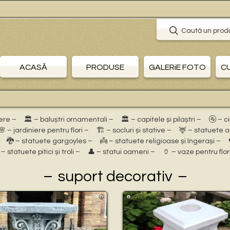
Caută un prod
ACASĂ
PRODUSE
GALERiE FOTO
C
ere –
🏛 – baluștri ornamentali –
🏛 – capitele și pilaștri –
🚰 – c
🌸 – jardiniere pentru flori –
🏗 – socluri și stative –
🦌 – statuete 
🐉 – statuete gargoyles –
👼 – statuete religioase și îngerași –
 – statuete pitici și troli –
👤 – statui oameni –
🏺 – vaze pentru flor
suport decorativ