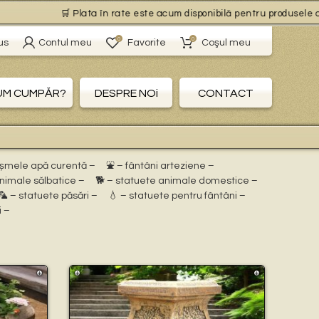
🛒 Plata în rate este acum disponibilă pentru produsele cu livra
0
0
us
Contul meu
Favorite
Coşul meu
UM CUMPĂR?
DESPRE NOi
CONTACT
ișmele apă curentă –
⛲ – fântâni arteziene –
animale sălbatice –
🐕 – statuete animale domestice –
🦜 – statuete păsări –
💧 – statuete pentru fântâni –
i –