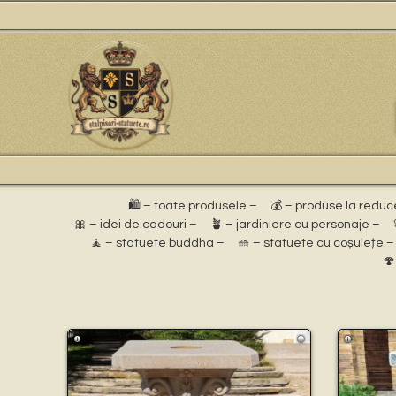
🛍️ – toate produsele –
💰 – produse la reduc
🎀 – idei de cadouri –
🪴 – jardiniere cu personaje –
🧘 – statuete buddha –
🧺 – statuete cu coșulețe –
🍄