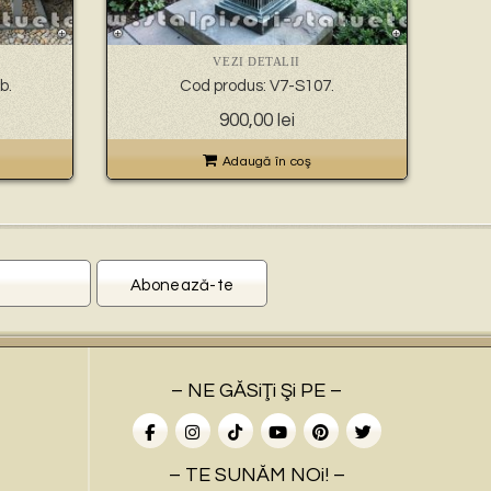
VEZI DETALII
b.
Cod produs: V7-S107.
900,00
lei
Adaugă în coş
– NE GĂSiŢi Şi PE –
– TE SUNĂM NOi! –