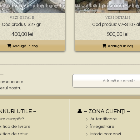
VEZI DETALII
VEZI DETALII
Cod produs: S27 gri.
Cod produs: V7-S107 al
400,00
lei
900,00
lei
Adaugă în coş
Adaugă în coş
–
 promoționale
terul nostru.
iNKURi UTiLE –
👤 – ZONA CLiENŢi –
um cumpăr?
Autentificare
litica de livrare
Înregistrare
litica de retur
Istoric comenzi