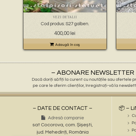
VEZI DETALII
Cod produs: S27 galben.
400,00
lei
Adaugă în coş
– ABONARE NEWSLETTER 
Dacă doriți să fiți la curent cu noutățile sau ofertele
pe care le oferim clienților, înregistrați-vă la newslet
– DATE DE CONTACT –
📦 – L
C
Adresă companie
Po
sat Cocorova, com. Șișești,
Po
jud. Mehedinți, România