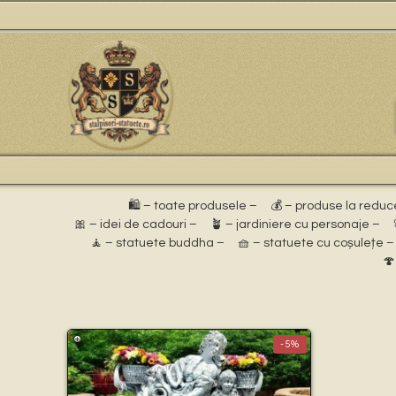
🛍️ – toate produsele –
💰 – produse la reduc
🎀 – idei de cadouri –
🪴 – jardiniere cu personaje –
🧘 – statuete buddha –
🧺 – statuete cu coșulețe –
🍄
-5%