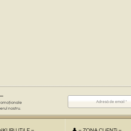
–
 promoționale
terul nostru.
iNKURi UTiLE –
👤 – ZONA CLiENŢi –