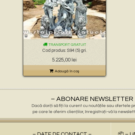
TRANSPORT GRATUIT
Cod produs: S94 (5) gri.
Prețul
Prețul
5.225,00
lei
inițial
curent
a
este:
Adaugă în coş
fost:
5.225,00 lei.
5.500,00 lei.
– ABONARE NEWSLETTER 
Dacă doriți să fiți la curent cu noutățile sau ofertele
pe care le oferim clienților, înregistrați-vă la newslet
– DATE DE CONTACT –
📦 – L