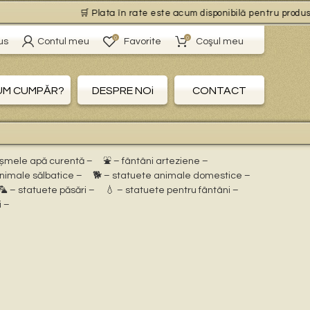
🛒 Plata în rate este acum disponibilă pentru produsele 
0
0
us
Contul meu
Favorite
Coşul meu
UM CUMPĂR?
DESPRE NOi
CONTACT
ișmele apă curentă –
⛲ – fântâni arteziene –
animale sălbatice –
🐕 – statuete animale domestice –
🦜 – statuete păsări –
💧 – statuete pentru fântâni –
i –