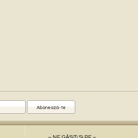
– NE GĂSiŢi Şi PE –