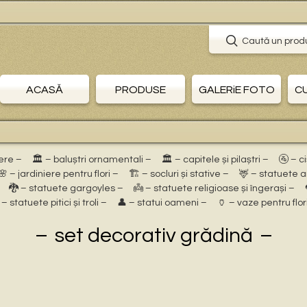
Caută un prod
ACASĂ
PRODUSE
GALERiE FOTO
C
ere –
🏛 – baluștri ornamentali –
🏛 – capitele și pilaștri –
🚰 – c
🌸 – jardiniere pentru flori –
🏗 – socluri și stative –
🦌 – statuete 
🐉 – statuete gargoyles –
👼 – statuete religioase și îngerași –
 – statuete pitici și troli –
👤 – statui oameni –
🏺 – vaze pentru flor
set decorativ grădină