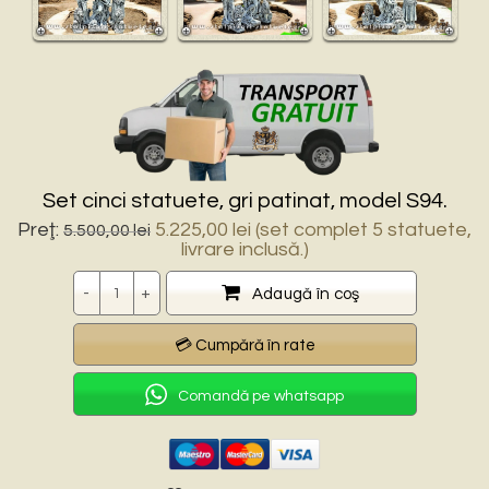
Set cinci statuete, gri patinat, model S94.
Prețul
Prețul
Preţ:
5.225,00
lei
(set complet 5 statuete,
5.500,00
lei
inițial
curent
livrare inclusă.)
a
este:
Cantitate
fost:
5.225,00 lei.
Adaugă în coş
5.500,00 lei.
Comandă pe whatsapp