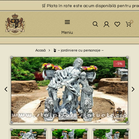
🛒 Plata în rate este acum disponibilă pentru produs
0
Meniu
🪴 – jardiniere cu personaje –
Acasă
-5%
Play