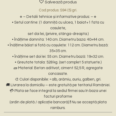
Salvează produs
Cod produs: S94 (5) gri.
🔹– Detalii tehnice și informative produs: –🔹
• Setul contine: (1 domniță cu ulcea, 1 baiat+1 fata cu
cosulete,
set doi lei, (privire, stânga-dreapta.)
• Înălțime domnita: 140 cm. Diametru baza: 40×44 cm.
• Înălțime băiat si fată cu coșulețe: 112 cm. Diametru bază:
35×35 cm.
• Înălțime set doi lei: 55 cm. Diametru bază: 19×32 cm.
• Greutate totala: 528 kg. (set complet 5 statuete.)
🧱 Material: Beton aditivat, ciment 52,5 R, agregate
concasate.
🎨 Culori disponibile: ▫️ alb, arămiu, auriu, galben, gri.
🚚 Livrarea la domiciliu – este gratuită pe teritoriul României.
💳 Plata se face integral la sediul firmei sau în baza unei
facturi proforme
(ordin de plată / aplicație bancară).❗ Nu se acceptă plata
ramburs.