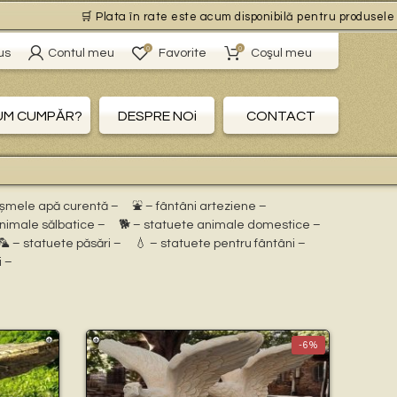
🛒 Plata în rate este acum disponibilă pentru produsele cu liv
0
0
us
Contul meu
Favorite
Coşul meu
UM CUMPĂR?
DESPRE NOi
CONTACT
ișmele apă curentă –
⛲ – fântâni arteziene –
animale sălbatice –
🐕 – statuete animale domestice –
🦜 – statuete păsări –
💧 – statuete pentru fântâni –
i –
-6%