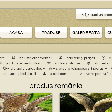
Caută un prod
ACASĂ
PRODUSE
GALERiE FOTO
C
ere –
🏛 – baluștri ornamentali –
🏛 – capitele și pilaștri –
🚰 – c
🌸 – jardiniere pentru flori –
🏗 – socluri și stative –
🦌 – statuete 
🐉 – statuete gargoyles –
👼 – statuete religioase și îngerași –
 – statuete pitici și troli –
👤 – statui oameni –
🏺 – vaze pentru flor
produs românia