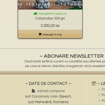
TRANSPORT GRATUIT
Cod produs: S35 gri.
Prețul
Prețul
3.200,00
lei
inițial
curent
a
este:
Adaugă în coş
fost:
3.200,00 lei.
3.400,00 lei.
– ABONARE NEWSLETTER 
Dacă doriți să fiți la curent cu noutățile sau ofertele
pe care le oferim clienților, înregistrați-vă la newslet
– DATE DE CONTACT –
📦 – L
C
Adresă companie
Po
sat Cocorova, com. Șișești,
Po
jud. Mehedinți, România