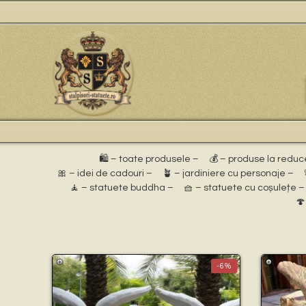
🛍️ – toate produsele –
💰 – produse la reduc
🎀 – idei de cadouri –
🪴 – jardiniere cu personaje –
🧘 – statuete buddha –
🧺 – statuete cu coșulețe –
🍄
-6%