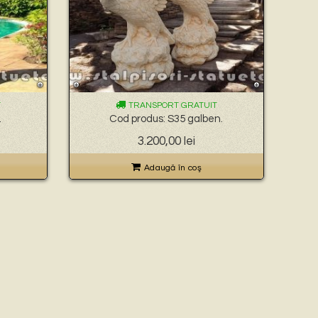
T
TRANSPORT GRATUIT
.
Cod produs: S35 galben.
Prețul
Prețul
3.200,00
lei
inițial
curent
a
este:
Adaugă în coş
fost:
3.200,00 lei.
3.400,00 lei.