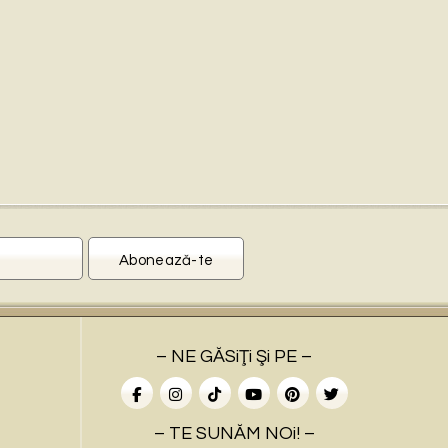
– NE GĂSiŢi Şi PE –
– TE SUNĂM NOi! –