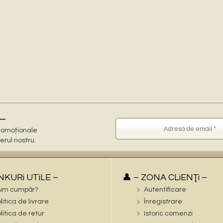
–
 promoționale
terul nostru.
iNKURi UTiLE –
👤 – ZONA CLiENŢi –
um cumpăr?
Autentificare
litica de livrare
Înregistrare
litica de retur
Istoric comenzi