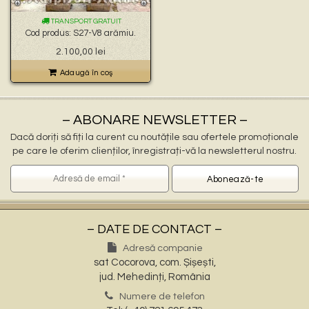
🐉 – statuete gargoyles –
👼 – statuete religioase și îngerași –
TRANSPORT GRATUIT
🦜 – statuete păsări –
Cod produs: S27-V8 arămiu.
💧 – statuete pentru fântâni –
2.100,00
lei
🍄 – statuete pitici și troli –
👤 – statui oameni –
Adaugă în coş
🏺 – vaze pentru flori –
– ABONARE NEWSLETTER –
Dacă doriți să fiți la curent cu noutățile sau ofertele promoționale
pe care le oferim clienților, înregistrați-vă la newsletterul nostru.
– DATE DE CONTACT –
Adresă companie
sat Cocorova, com. Șișești,
jud. Mehedinți, România
Numere de telefon