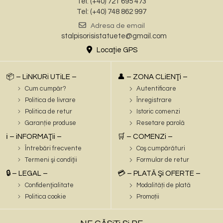
Tel: (+40) 721 695 473
Tel: (+40) 748 862 997
Adresa de email
stalpisorisistatuete@gmail.com
Locaţie GPS
📦 – LiNKURi UTiLE –
👤 – ZONA CLiENŢi –
Cum cumpăr?
Autentificare
Politica de livrare
Înregistrare
Politica de retur
Istoric comenzi
Garanție produse
Resetare parolă
ℹ️ – iNFORMAŢii –
🛒 – COMENZi –
Întrebări frecvente
Coş cumpărături
Termeni şi condiţii
Formular de retur
🔒 – LEGAL –
💳 – PLATĂ Şi OFERTE –
Confidenţialitate
Modalități de plată
Politica cookie
Promoții