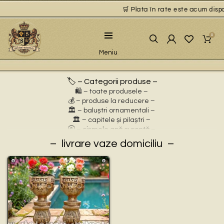
🛒 Plata în rate este acum dispon
0
Meniu
🏷️ – Categorii produse –
🛍️ – toate produsele –
💰 – produse la reducere –
🏛 – baluștri ornamentali –
🏛 – capitele și pilaștri –
🚰 – cișmele apă curentă –
⛲ – fântâni arteziene –
livrare vaze domiciliu
🎀 – idei de cadouri –
🪴 – jardiniere cu personaje –
🌸 – jardiniere pentru flori –
🏗 – socluri și stative –
🦌 – statuete animale sălbatice –
🐕 – statuete animale domestice –
🧘 – statuete buddha –
🧺 – statuete cu coșulețe –