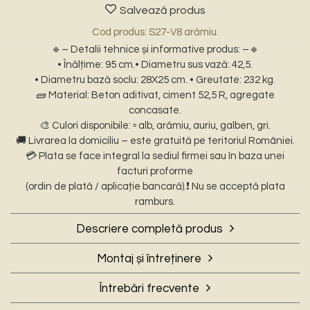
Salvează produs
Cod produs: S27-V8 arămiu.
🔹– Detalii tehnice și informative produs: –🔹
• Înălțime: 95 cm.• Diametru sus vază: 42,5.
• Diametru bază soclu: 28X25 cm. • Greutate: 232 kg.
🧱 Material: Beton aditivat, ciment 52,5 R, agregate
concasate.
🎨 Culori disponibile: ▫️ alb, arămiu, auriu, galben, gri.
🚚 Livrarea la domiciliu – este gratuită pe teritoriul României.
💳 Plata se face integral la sediul firmei sau în baza unei
facturi proforme
(ordin de plată / aplicație bancară).❗ Nu se acceptă plata
ramburs.
Descriere completă produs
📦 – Descriere scurtă: –
Montaj și întreținere
Setul de socluri și vaze din beton patinat reprezintă o alegere
🔧❄️- Montaj și întreținere pe timp de iarnă: –
elegantă și durabilă pentru amenajarea oricărui spațiu
Întrebări frecvente
Setul de socluri și vaze din beton patinat este proiectat
exterior. Conceput pentru a aduce un plus de stil și
❓ – Întrebări Frecvente: (FAQ) –
special pentru utilizare permanentă în exterior, ceea ce îl face
rafinament, acest set decorativ se integrează perfect în