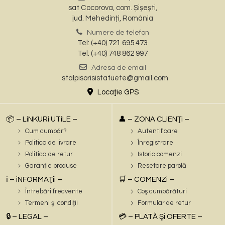
sat Cocorova, com. Șișești,
jud. Mehedinți, România
Numere de telefon
Tel: (+40) 721 695 473
Tel: (+40) 748 862 997
Adresa de email
stalpisorisistatuete@gmail.com
Locaţie GPS
📦 – LiNKURi UTiLE –
👤 – ZONA CLiENŢi –
Cum cumpăr?
Autentificare
Politica de livrare
Înregistrare
Politica de retur
Istoric comenzi
Garanție produse
Resetare parolă
ℹ️ – iNFORMAŢii –
🛒 – COMENZi –
Întrebări frecvente
Coş cumpărături
Termeni şi condiţii
Formular de retur
🔒 – LEGAL –
💳 – PLATĂ Şi OFERTE –