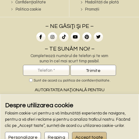
Confidenţialitate
Modalități de plată
Politica cookie
Promoții
– NE GĂSiŢi Şi PE –
– TE SUNĂM NOi! –
Completează numărul de telefon și te vom
suna în cel mai scurt timp posibil.
Sunt de acord cu
politica de confidențialitate
.
AUTORiTATEA NAŢiONALĂ PENTRU
PROTECŢiA CONSUMATORiLOR
Despre utilizarea cookie
Folosim cookie-uri pentru a vă îmbunătăți experiența de navigare,
– PLĂŢi ONLiNE –
pentru a vă oferi reclame și pentru a analiza traficul nostru. Făcând
clic pe „Accept toate”, sunteți de acord cu utilizarea cookie-urilor.
Personalizare
Resping
Accept toate