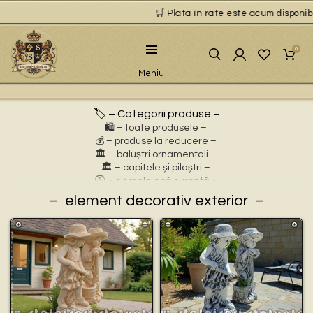
🛒 Plata în rate este acum disponibilă
0
Meniu
🏷️ – Categorii produse –
🛍️ – toate produsele –
💰 – produse la reducere –
🏛 – baluștri ornamentali –
🏛 – capitele și pilaștri –
🚰 – cișmele apă curentă –
⛲ – fântâni arteziene –
element decorativ exterior
🎀 – idei de cadouri –
🪴 – jardiniere cu personaje –
🌸 – jardiniere pentru flori –
🏗 – socluri și stative –
🦌 – statuete animale sălbatice –
🐕 – statuete animale domestice –
🧘 – statuete buddha –
🧺 – statuete cu coșulețe –