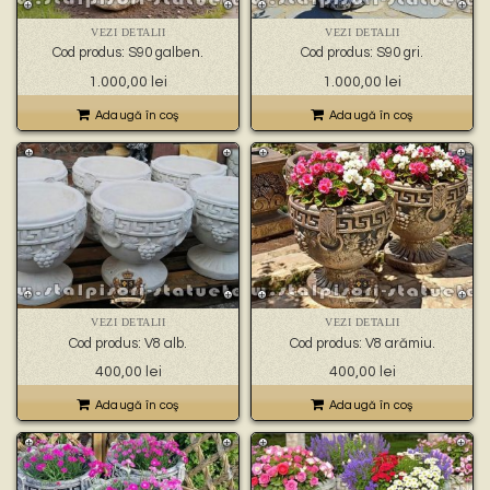
🐉 – statuete gargoyles –
👼 – statuete religioase și îngerași –
VEZI DETALII
VEZI DETALII
🦜 – statuete păsări –
Cod produs: S90 galben.
Cod produs: S90 gri.
💧 – statuete pentru fântâni –
1.000,00
lei
1.000,00
lei
🍄 – statuete pitici și troli –
👤 – statui oameni –
Adaugă în coş
Adaugă în coş
🏺 – vaze pentru flori –
VEZI DETALII
VEZI DETALII
Cod produs: V8 alb.
Cod produs: V8 arămiu.
400,00
lei
400,00
lei
Adaugă în coş
Adaugă în coş