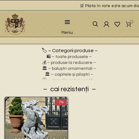
🛒 Plata în rate este acum disp
0
Meniu
🏷️ – Categorii produse –
🛍️ – toate produsele –
💰 – produse la reducere –
🏛 – baluștri ornamentali –
🏛 – capitele și pilaștri –
🚰 – cișmele apă curentă –
⛲ – fântâni arteziene –
cai rezistenți
🎀 – idei de cadouri –
🪴 – jardiniere cu personaje –
-7%
🌸 – jardiniere pentru flori –
🏗 – socluri și stative –
🦌 – statuete animale sălbatice –
🐕 – statuete animale domestice –
🧘 – statuete buddha –
🧺 – statuete cu coșulețe –