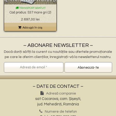
🐉 – statuete gargoyles –
👼 – statuete religioase și îngerași –
TRANSPORT GRATUIT
🦜 – statuete păsări –
Cod produs: S37 mare gri (2)
💧 – statuete pentru fântâni –
Prețul
Prețul
2.697,00
lei
🍄 – statuete pitici și troli –
inițial
curent
👤 – statui oameni –
a
este:
Adaugă în coş
🏺 – vaze pentru flori –
fost:
2.697,00 lei.
2.900,00 lei.
– ABONARE NEWSLETTER –
Dacă doriți să fiți la curent cu noutățile sau ofertele promoționale
pe care le oferim clienților, înregistrați-vă la newsletterul nostru.
– DATE DE CONTACT –
Adresă companie
sat Cocorova, com. Șișești,
jud. Mehedinți, România
Numere de telefon