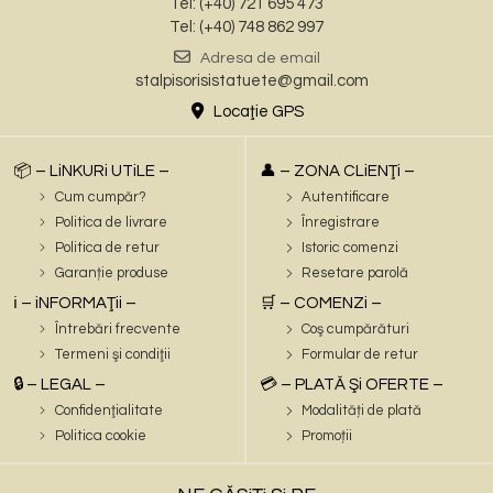
Tel: (+40) 721 695 473
Tel: (+40) 748 862 997
Adresa de email
stalpisorisistatuete@gmail.com
Locaţie GPS
📦 – LiNKURi UTiLE –
👤 – ZONA CLiENŢi –
Cum cumpăr?
Autentificare
Politica de livrare
Înregistrare
Politica de retur
Istoric comenzi
Garanție produse
Resetare parolă
ℹ️ – iNFORMAŢii –
🛒 – COMENZi –
Întrebări frecvente
Coş cumpărături
Termeni şi condiţii
Formular de retur
🔒 – LEGAL –
💳 – PLATĂ Şi OFERTE –
Confidenţialitate
Modalități de plată
Politica cookie
Promoții