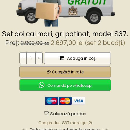
Set doi cai mari, gri patinat, model S37.
Prețul
Prețul
Preţ:
2.697,00
lei
(set 2 bucăți.)
2.900,00
lei
inițial
curent
a
este:
Cantitate
Adaugă în coş
fost:
2.697,00 lei.
2.900,00 lei.
Comandă pe whatsapp
Salvează produs
Cod produs: S37 mare gri (2)
🔹– Detalii tehnice și informative produs: –🔹