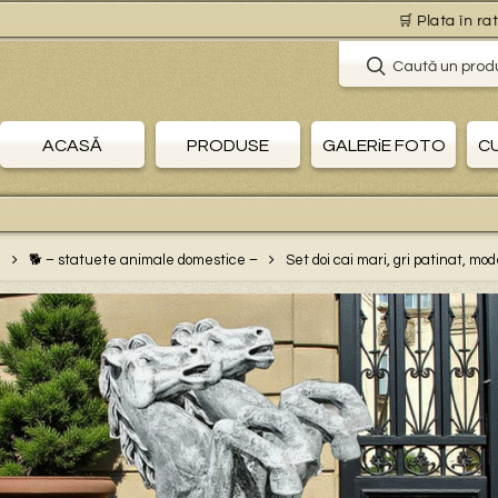
🛒 Plata în rate este
Caută un prod
ACASĂ
PRODUSE
GALERiE FOTO
C
ă
🐕 – statuete animale domestice –
Set doi cai mari, gri patinat, mod