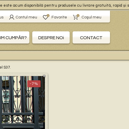
 acum disponibilă pentru produsele cu livrare gratuită, rapid și simplu!
0
0
us
Contul meu
Favorite
Coşul meu
UM CUMPĂR?
DESPRE NOi
CONTACT
el S37.
-7%