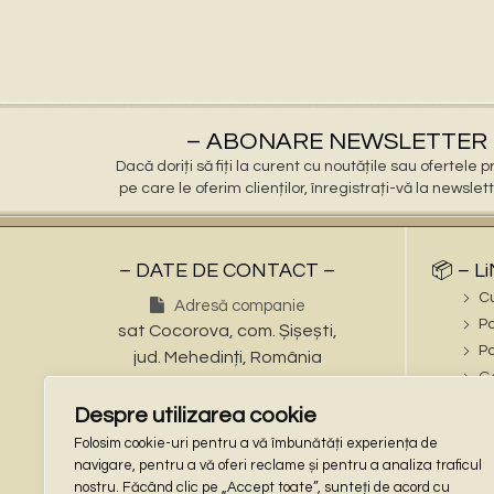
🔹 Protecție suplimentară – Anual, puteți aplica un lac 
Aspectul antichizat conferă eleganță și rafinament, 
Răspuns:
Dacă produsul este vopsit cu vopsea acrilică sau pe ba
VS-W (Bricopoint) s-au Izocor LSB) aplicat la doi, trei 
▫️ alb m
Ră
Dacă produsul este nevopsit (culoarea naturală a betonu
– ABONARE NEWSLETTER 
Răspuns
💳 
Dacă doriți să fiți la curent cu noutățile sau ofertele
🔹 Amplasare corectă (opțional) – Dacă nu este posibilă
pe care le oferim clienților, înregistrați-vă la newslet
Răsp
🔹 Manipulare corectă – Datorită greutăți
Răspuns: Finisajele
🔹 Evitarea șocurilor mecanice – Nu lovi
– DATE DE CONTACT –
📦 – L
🔹 Menținerea aspectului estetic
C
Răspun
🔹 Expunere controlată – Dacă sunt amplasate în zone f
Adresă companie
Po
sat Cocorova, com. Șișești,
Ră
Po
🔹 Verificarea bazei primăvara – 
jud. Mehedinți, România
🔹 Acoperirea – Acoperă produsul cu o prelată imperme
Ga
Numere de telefon
(doar dacă sunt temperaturi foarte scăzute
ℹ️ – iN
Despre utilizarea cookie
Tel: (+40) 721 695 473
În
Folosim cookie-uri pentru a vă îmbunătăți experiența de
Tel: (+40) 748 862 997
Răspuns: Dat
Garanția produsului nu acoperă de obicei daunele provo
Te
navigare, pentru a vă oferi reclame și pentru a analiza traficul
Adresa de email
nostru. Făcând clic pe „Accept toate”, sunteți de acord cu