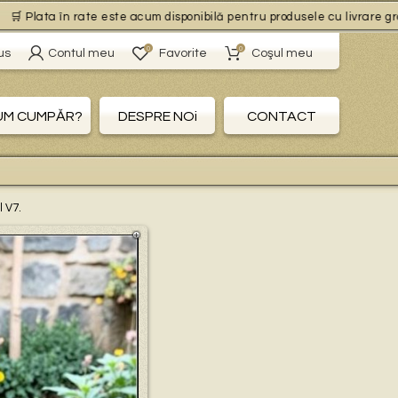
lata în rate este acum disponibilă pentru produsele cu livrare gratuită, 
0
0
us
Contul meu
Favorite
Coşul meu
UM CUMPĂR?
DESPRE NOi
CONTACT
l V7.