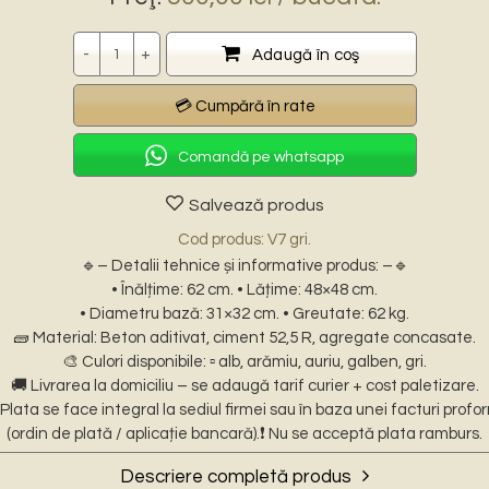
Cantitate
Adaugă în coş
Comandă pe whatsapp
Salvează produs
Cod produs: V7 gri.
🔹– Detalii tehnice și informative produs: –🔹
• Înălțime: 62 cm. • Lățime: 48×48 cm.
• Diametru bază: 31×32 cm. • Greutate: 62 kg.
🧱 Material: Beton aditivat, ciment 52,5 R, agregate concasate.
🎨 Culori disponibile: ▫️ alb, arămiu, auriu, galben, gri.
🚚 Livrarea la domiciliu – se adaugă tarif curier + cost paletizare.
Plata se face integral la sediul firmei sau în baza unei facturi prof
(ordin de plată / aplicație bancară).❗ Nu se acceptă plata ramburs.
Descriere completă produs