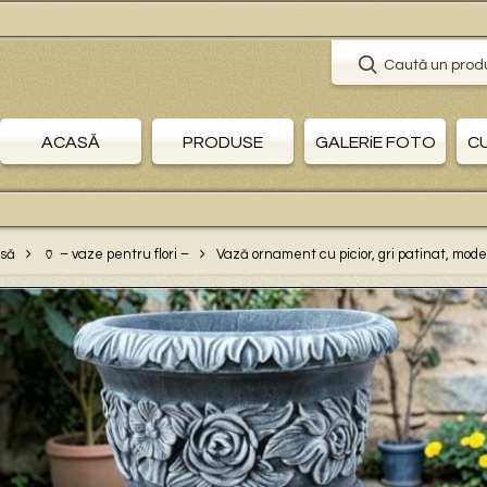
🛒 P
Caută un prod
ACASĂ
PRODUSE
GALERiE FOTO
C
să
🏺 – vaze pentru flori –
Vază ornament cu picior, gri patinat, mode