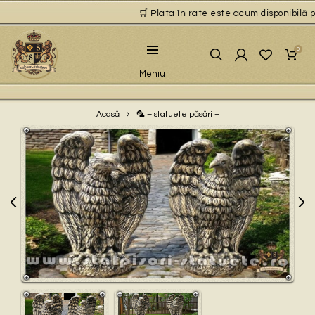
🛒 Plata în rate este acum disponibilă pe
0
Meniu
🦜 – statuete păsări –
Acasă