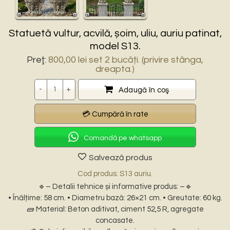
Statuetă vultur, acvilă, șoim, uliu, auriu patinat,
model S13.
Preţ:
800,00
lei
set 2 bucăți. (privire stânga,
dreapta.)
Cantitate
Adaugă în coş
Comandă pe whatsapp
Salvează produs
Cod produs: S13 auriu.
🔹– Detalii tehnice și informative produs: –🔹
• Înălțime: 58 cm. • Diametru bază: 26×21 cm. • Greutate: 60 kg.
🧱 Material: Beton aditivat, ciment 52,5 R, agregate
concasate.