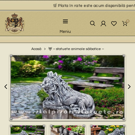
🛒 Plata în rate este acum disponibilă pentru
0
Meniu
🦌 – statuete animale sălbatice –
Acasă