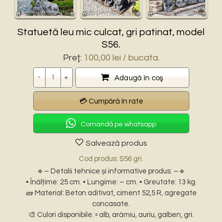
Statuetă leu mic culcat, gri patinat, model
S56.
Preţ:
100,00
lei
/ bucata.
Cantitate
Adaugă în coş
Comandă pe whatsapp
Salvează produs
Cod produs: S56 gri.
🔹– Detalii tehnice și informative produs: –🔹
• Înălțime: 25 cm. • Lungime: – cm. • Greutate: 13 kg.
🧱 Material: Beton aditivat, ciment 52,5 R, agregate
concasate.
🎨 Culori disponibile: ▫️ alb, arămiu, auriu, galben, gri.