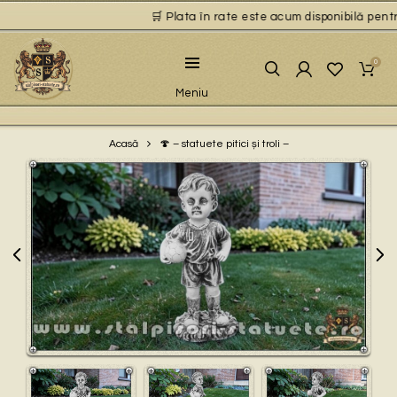
🛒 Plata în rate este acum disponibilă pentru 
0
Meniu
🍄 – statuete pitici și troli –
Acasă