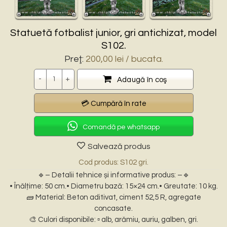
Statuetă fotbalist junior, gri antichizat, model
S102.
Preţ:
200,00
lei
/ bucata.
Cantitate
Adaugă în coş
Comandă pe whatsapp
Salvează produs
Cod produs: S102 gri.
🔹– Detalii tehnice și informative produs: –🔹
• Înălțime: 50 cm.• Diametru bază: 15×24 cm.• Greutate: 10 kg.
🧱 Material: Beton aditivat, ciment 52,5 R, agregate
concasate.
🎨 Culori disponibile: ▫️ alb, arămiu, auriu, galben, gri.