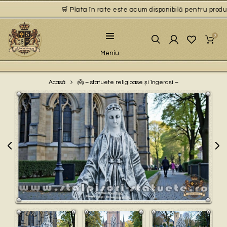
🛒 Plata în rate este acum disponibilă pentru produsel
0
Meniu
👼 – statuete religioase și îngerași –
Acasă
Play