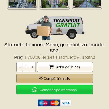
Statuetă fecioara Maria, gri antichizat, model
S97.
Preţ:
1.700,00
lei
(set 1 statuetă+1 stativ.)
Cantitate
Adaugă în coş
Comandă pe whatsapp