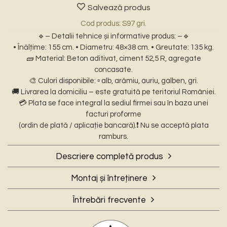
Salvează produs
Cod produs: S97 gri.
🔹– Detalii tehnice și informative produs: –🔹
• Înălțime: 155 cm. • Diametru: 48×38 cm. • Greutate: 135 kg.
🧱 Material: Beton aditivat, ciment 52,5 R, agregate
concasate.
🎨 Culori disponibile: ▫️ alb, arămiu, auriu, galben, gri.
🚚 Livrarea la domiciliu – este gratuită pe teritoriul României.
💳 Plata se face integral la sediul firmei sau în baza unei
facturi proforme
(ordin de plată / aplicație bancară).❗ Nu se acceptă plata
ramburs.
Descriere completă produs
📦 – Descriere scurtă: –
Montaj și întreținere
Aduceți o notă de liniște, protecție și rafinament spațiului
🔧❄️- Montaj și întreținere pe timp de iarnă: –
dumneavoastră exterior cu această impresionantă statuetă
Întrebări frecvente
🏗️ Ghid de Montaj Corect
a Fecioarei Maria. Creată pentru a fi punctul central al oricărei
❓ – Întrebări Frecvente: (FAQ) –
Datorită greutății considerabile (135 kg) și înălțimii de 155 cm,
grădini, curți sau lăcaș de cult, această piesă ornamentală
1. Din ce material este realizată statueta și cât de rezistentă
montajul necesită atenție sporită pentru stabilitate și
îmbină măiestria artistică cu un simbolism religios profund.