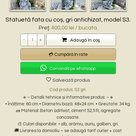
Statuetă fata cu coș, gri antichizat, model S3.
Preţ:
400,00
lei
/ bucata.
Cantitate
Adaugă în coş
Comandă pe whatsapp
Salvează produs
Cod produs: S3 gri.
🔹– Detalii tehnice și informative produs: –🔹
• Înălțime: 60 cm.• Diametru bază: 48×24 cm. • Greutate: 34 kg.
🧱 Material: Beton aditivat, ciment 52,5 R, agregate
concasate.
🎨 Culori disponibile: ▫️ alb, arămiu, auriu, galben, gri.
🚚 Livrarea la domiciliu – se adaugă tarif curier + cost