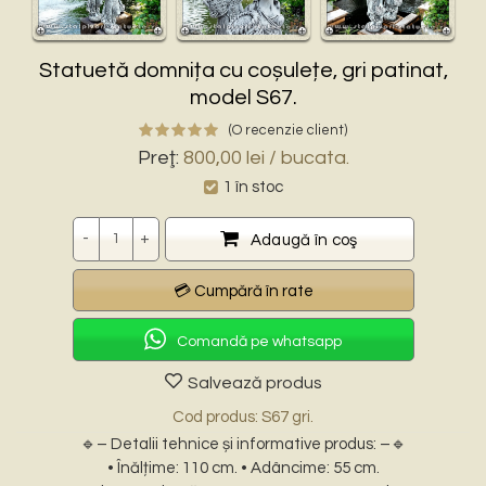
Statuetă domnița cu coșulețe, gri patinat,
model S67.
(O recenzie client)
Preţ:
800,00
lei
/ bucata.
1 în stoc
Cantitate
Adaugă în coş
Comandă pe whatsapp
Salvează produs
Cod produs: S67 gri.
🔹– Detalii tehnice și informative produs: –🔹
• Înălțime: 110 cm. • Adâncime: 55 cm.