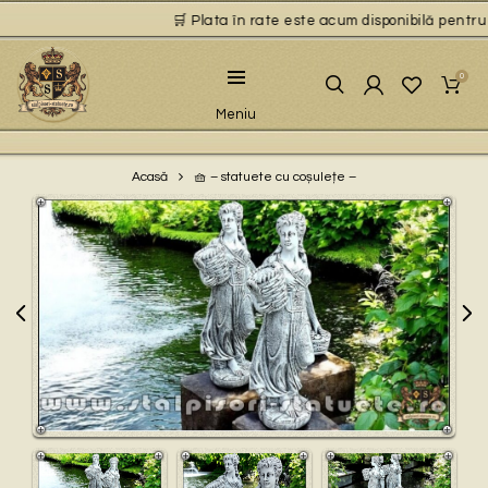
🛒 Plata în rate este acum disponibilă pentru pr
0
Meniu
🧺 – statuete cu coșulețe –
Acasă
Play